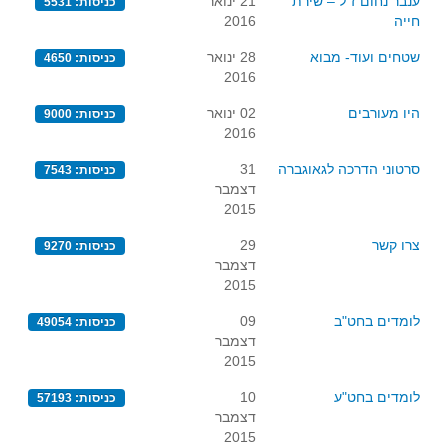
ענבר נחום ז"ל – שירת
21 ינואר
כניסות: 5531
סדרות
חייה
2016
בעיות מילוליות
שטחים ועוד- מבוא
28 ינואר
כניסות: 4650
עולם המספרים
2016
סטטיסטיקה והסתברות
היו מעורבים
02 ינואר
כניסות: 9000
הסתברות
2016
פונקציות וחדו"א
סרטוני הדרכה לגאוגברה
31
כניסות: 7543
דצמבר
חוקיות והפונקציה
2015
פונקצית הישר
צרו קשר
29
כניסות: 9270
פונקציה ריבועית
דצמבר
2015
פונקצית הערך המוחלט
פונקצית השורש
לומדים בחט"ב
09
כניסות: 49054
דצמבר
פונקציה רציונאלית
2015
פונקציה מעריכית ולוגריתמית
לומדים בחט"ע
10
כניסות: 57193
בעיות קיצון
דצמבר
2015
נגזרות ואינטגרלים