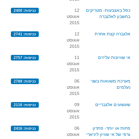
גאומטריה אנליטית
כפל באצבעות- מטריקים
12
כניסות: 2400
טריגונומטריה
בחשבון לאלגברה
אוגוסט
שונות
2015
יצירה
אלגברה קצת אחרת
12
כניסות: 2741
אוגוסט
שעשועי מתמטיקה
2015
הסטוריה
אי שוויונות עליזים
11
כניסות: 2757
כתב עת על"ה - עלון למורי המתמטיקה
אוגוסט
תחרויות
2015
תחרות קנגורו ישראל - תש"ף
מערכת משוואות בשני
06
כניסות: 2788
נעלמים
אוגוסט
בואו נשחק מתמטיקה תש"ף
2015
בואו נשחק מתמטיקה תשע"ט
שעשועים אלגבריים
09
כניסות: 2116
בואו נשחק מתמטיקה תשע"ח
אוגוסט
2015
בואו נשחק מתמטיקה תשע"ו
בואו נשחק מתמטיקה תשע"ז
פחות או יותר- פתרון
06
כניסות: 2416
גרפי של אי שוויון ליניארי
אוגוסט
בואו נשחק מתמטיקה תשע"ה