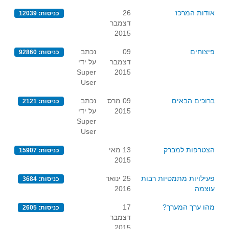
קעירות ונקודות פיתול
אודות המרכז
26
כניסות: 12039
דצמבר
במבט נוסף
2015
בעקבות מבחנים
פיצוחים
09
נכתב
כניסות: 92860
המלצות השבוע
דצמבר
על ידי
Super
2015
מתנות קטנות
User
גאומטריה
ברוכים הבאים
09 מרס
נכתב
כניסות: 2121
משפט פיתגורס
2015
על ידי
Super
שטחים פיצוחים
User
מצולעים
הצטרפות למברק
13 מאי
כניסות: 15907
מרובעים
2015
משולשים
פעילויות מתמטיות רבות
25 ינואר
כניסות: 3684
דמיון
עוצמה
2016
המעגל פיצוחים
מהו ערך המערך?
17
כניסות: 2605
דצמבר
גאומטריית המרחב
2015