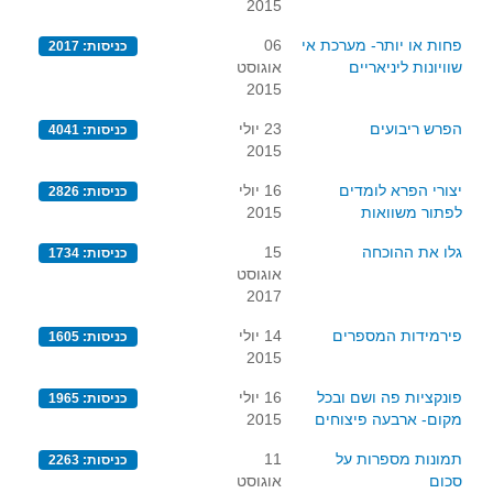
2015
תרבומטיקה
פחות או יותר- מערכת אי
06
כניסות: 2017
שוויונות ליניאריים
אוגוסט
ספרים ומספרים
2015
סרטים וקולנוע
הפרש ריבועים
23 יולי
כניסות: 4041
הומור ומתמטיקה
2015
פוסטרים
יצורי הפרא לומדים
16 יולי
כניסות: 2826
כתבי עת, עתונות ובלוגים מתמטיים
לפתור משוואות
2015
סרטונים מתמטיים
גלו את ההוכחה
15
כניסות: 1734
אוגוסט
מאמרים
2017
קבוצות דיון
פירמידות המספרים
14 יולי
כניסות: 1605
2015
פונקציות פה ושם ובכל
16 יולי
כניסות: 1965
מקום- ארבעה פיצוחים
2015
תמונות מספרות על
11
כניסות: 2263
סכום
אוגוסט