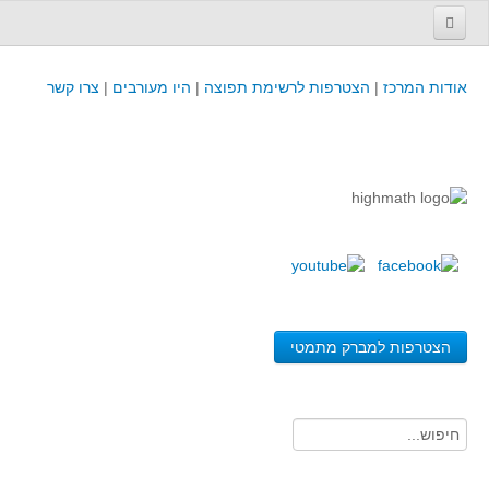
עמוד הבית
אודות המרכז
|
הצטרפות לרשימת תפוצה
|
היו מעורבים
|
צרו קשר
פינת המפמ״ר
קורסים וכנסים
קורסים והשתלמויות של מרכז המורים - כולל תוצרים
כנסים וימי עיון של מרכז המורים - כולל תוצרים
קורסים, כנסים והשתלמויות בארץ - מידע לשנה זו
לימודים באוניברסיטאות ובמכללות - מידע
משאבי הוראה ולמידה
הצטרפות למברק מתמטי
לומדים בחט"ב
לומדים בחט"ע
בית ספר יסודי