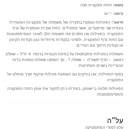
סדרות
נושא:
הזזת פונקצית מנה
בעיות מילוליות
כיתה:
י'-יא'
עולם המספרים
תיאור:
הפעילות עוסקת בחקירה של משפחה של פונקציות המוגדרת
בעזרת שני פרמטרים, אשר מפעילים הזזה אנכית ואופקית של גרף
סטטיסטיקה והסתברות
הפונקציה. בפעילות אנו מפנים את תשומת הלב לשינוי האסימפטוטות
הסתברות
עם הזזת גרף הפונקציה, ולשינוי בנקודות מיוחדות כגון נקודות הקיצון
או נקודות חיתוך עם הצירים.
פונקציות וחדו"א
השאלות בפעילות מתבססות על בחינת הבגרות ברמת 4 יח"ל – שאלון
חוקיות והפונקציה
ראשון – חרף תשע"ח – שאלה 7 , אך הוספנו שאלות נוספות ברוח
פונקצית הישר
הבגרויות בשנים האחרונות.
פונקציה ריבועית
בסוף הפעילות, אנו בודקים גם השפעת פעילות שיקוף וערך מוחלט על
הפונקציה.
פונקצית הערך המוחלט
הפעילות מלווה ביישומון, בעזרתו ניתן לחקור את אופן הזזת הפונקציה
פונקצית השורש
והאסימפטוטות.
פונקציה רציונאלית
פונקציה מעריכית ולוגריתמית
בעיות קיצון
על״ה
נגזרות ואינטגרלים
עלון למורי המתמטיקה