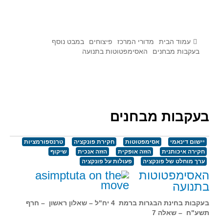
לומדים מתמטיקה עם טכנולוגיה
הערכה בארץ ובעולם
תוצרים מימי עיון וסדנאות - "קשר חם"
עמוד הבית
מדורי המרכז
פיצוחים
במבט נוסף
בעקבות מבחנים
האסימפטוטות בתנועה
סרטוני הדגמה
הרצאות מוקלטות
בעיות החודש
בעקבות מבחנים
מדורי המרכז
יישומים דינאמיים
יישום דינאמי
אסימפטוטות
חקירת פונקציה
טרנספורמציות
פיצוחים
חקירה איכותנית
הזזה אופקית
הזזה אנכית
שיקוף
ערך מוחלט של פונקציה
פעולות על פונקציה
אלגברה
האסימפטוטות
אלגברה
בתנועה
פונקציות
בעקבות בחינת הבגרות ברמת 4 יח"ל – שאלון ראשון – חרף
חדו"א
תשע"ח – שאלה 7