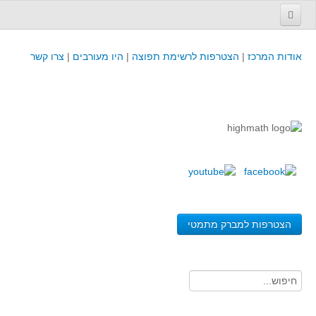
עמוד הבית
אודות המרכז
|
הצטרפות לרשימת תפוצה
|
היו מעורבים
|
צרו קשר
פינת המפמ״ר
קורסים וכנסים
קורסים והשתלמויות של מרכז המורים - כולל תוצרים
כנסים וימי עיון של מרכז המורים - כולל תוצרים
קורסים, כנסים והשתלמויות בארץ - מידע לשנה זו
לימודים באוניברסיטאות ובמכללות - מידע
משאבי הוראה ולמידה
הצטרפות למברק מתמטי
לומדים בחט"ב
לומדים בחט"ע
בית ספר יסודי