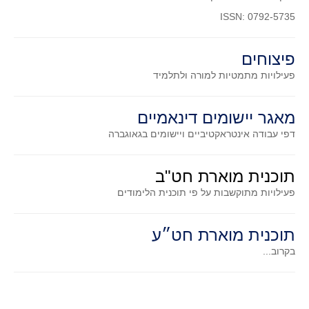
ISSN: 0792-5735
קעירות ונקודות פיתול
במבט נוסף
פיצוחים
בעקבות מבחנים
פעילויות מתמטיות
למורה ולתלמיד
המלצות השבוע
מתנות קטנות
מאגר יישומים דינאמיים
גאומטריה
דפי עבודה אינטראקטיביים ויישומים בגאוגברה
משפט פיתגורס
שטחים פיצוחים
תוכנית מוארת חט"ב
מצולעים
פעילויות מתוקשבות על פי תוכנית הלימודים
מרובעים
משולשים
תוכנית מוארת חט״ע
דמיון
בקרוב...
המעגל פיצוחים
גאומטריית המרחב