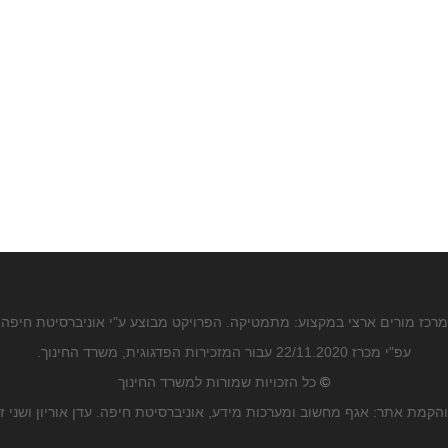
מרכז מורים ארצי במקצוע: מתמטיקה. הפרויקט מבוצע ע"י אוניברסיטת חיפה
עפ"י מכרז 22/11.2020 עבור המזכירות הפדגוגית, משרד החינוך.
©
כל הזכויות שמורות למשרד החינוך
הקמת אתר: אגף מחשוב ומערכות מידע, אוניברסיטת חיפה. עדן אוריון ושני ז