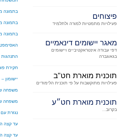
המשפחה: ה
בתמונה משפ
פיצוחים
בתמונה משפ
פעילויות מתמטיות
למורה ולתלמיד
בתמונה משפ
מאגר יישומים דינאמיים
האסימפטו
דפי עבודה אינטראקטיביים ויישומים
בגאוגברה
התנהגות ה
חקירת פונ
תוכנית מוארת חט"ב
יישומון –
פעילויות מתוקשבות על פי תוכנית הלימודים
משפחה של 
תוכנית מוארת חט״ע
משפחה של 
בקרוב...
נגזרת עם 
עד קצה הג
עד קצה הג