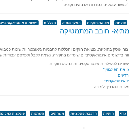
' כאשר עוסקים בסדרות או באינדוקציה.
חוקיות
מציאת חוקיות
המלך מתיא
הכללות
יישומים אינטראקטיביים
תיא- חובב המתמטיקה
וח עוסק בחוקיות, מציאת חוקים והכללות לתבניות גיאומטריות שונות כמבוא
וה ביישומים אינטראקטיביים שיסייעו בחקירה. נשמח לקבל ולפרסם עבודות ש
שורים לפעילויות אינטראקטיביות בנושא חוקיות:
את הפינגווין"
דעים
 אינטראקטיבי
מלוות במדריך למורה.
גרף
חוקיות
הרכבת פונקציות
משחקים
השתנות
פונקציה כמכונה