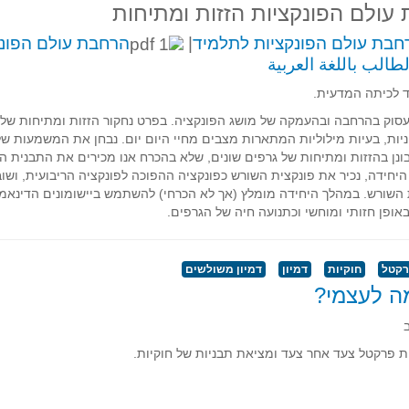
עולם הפונקציות הזזות ומתיחות
חבת עולם הפונקציות לתלמיד
|
הרחבת עולם הפונק
طالب باللغة العربية
ד לכיתה המדעית.
נעסוק בהרחבה ובהעמקה של מושג הפונקציה. בפרט נחקור הזזות ומתיחות של 
יניות, בעיות מילוליות המתארות מצבים מחיי היום יום. נבחן את המשמעות של
נן בהזזות ומתיחות של גרפים שונים, שלא בהכרח אנו מכירים את התבנית האל
יחידה, נכיר את פונקצית השורש כפונקציה ההפוכה לפונקציה הריבועית, ושוב 
 השורש. במהלך היחידה מומלץ (אך לא הכרחי) להשתמש ביישומונים הדינאמ
אופן חזותי ומוחשי וכתנועה חיה של הגרפים.
קטל
חוקיות
דמיון
דמיון משולשים
מה לעצמי?
ת פרקטל צעד אחר צעד ומציאת תבניות של חוקיות.