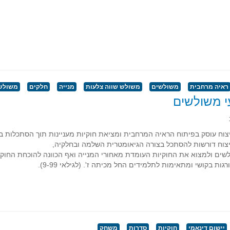
ראיה מרחבית
משולשים
משולש שווה צלעות
מנייה
חלקים
משולש
 משולשים
וח עוסק בפיתוח הראיה המרחבית ומציאת חוקיות מעניינות תוך הסתכלות במ
צוח דורשות להסתכל בצורה הגיאומטרית השלמה ובחלקיה,
שים ולמצוא את החוקיות העומדת מאחורי המנייה ואף הכוונה להוכחת החוקיו
גות בקושי ומתאימות לתלמידים החל מכיתה ז'. (לגילאי 9-99).
יישום דינאמי
חוקיות
סדרות
משחק