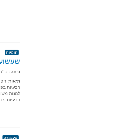
חוקיות
שעשועי
כיתה:
ז-י"ב
תיאור:
הפיצ
הבעיות בפי
למנות משול
הבעיות מדור
אלגברה