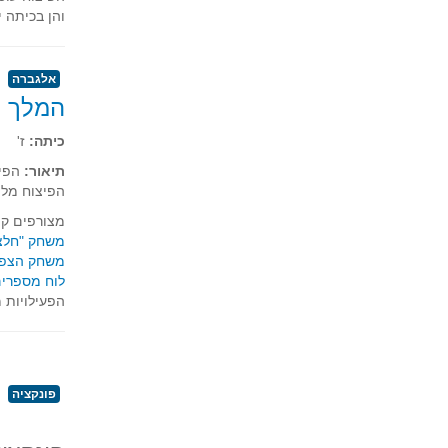
והן בכיתה י
אלגברה
המלך מ
כיתה:
ז'
תיאור:
הפיצ
הפיצוח מלו
מצורפים קי
משחק "חלצו 
משחק הצפר
לוח מספרים
הפעילויות 
פונקציה