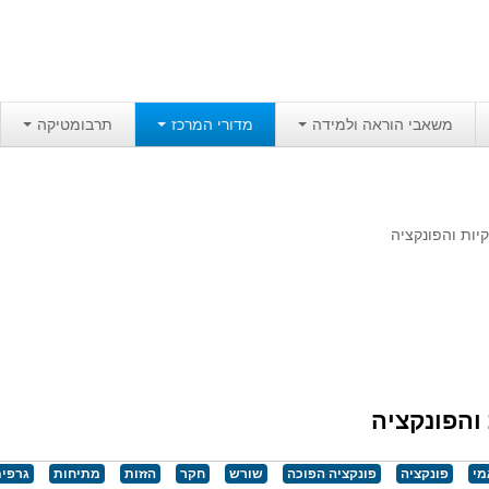
משאבי הוראה ולמידה
מדורי המרכז
תרבומטיקה
יות והפונקציה
והפונקציה
מי
פונקציה
פונקציה הפוכה
שורש
חקר
הזזות
מתיחות
גרפים