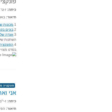
פונקצי
כיתה:
ז-ט'
תיאור:
בארב
1.
מכונות ש
2.
בונים בקו
3.
אגדה של 
השתנות של ג
4.
הפונקציה
בסרט מצויי
פונקציה מ
אני וא
כיתה:
ז-י"ב
תיאור:
הפיצ