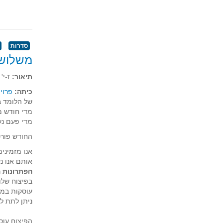
סדרות
משלוש 
תיאור:
ז-י'
כיתה:
פרוייקט
של הלומד ב
מדי חודש מ
מדי פעם נע
החודש פורס
אנו מזמיני
אותם אנו נשלח ל-NRICH (בתרגום לאנגל
הפתרונות ה
בפיצוח שלו
עוסקות במצ
ניתן לתת ל
הפיצוח עוסק