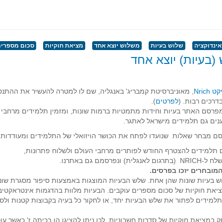
אינדוקציה
שלוש בעיות
משלוש יוצא אחד
מציאת חוקיות
סכום מספרים
(בעיות) יוצא אחד
 Nrich
, מאוניברסיטת קמבריג' באנגליה, שם לו למטרה להעשיר את ההתנ
דרכים רבות. (
לפרטים
).
פרסם האתר בעיות וחידות מתמטיות ברמות שונות, ומזמין תלמידים מרחבי א
נים גם תלמידים מישראל לאתגר.
ם מבחר שאלות שנועדו לפתח את הכושר הויזואלי של התלמידים ומעודדות
ם תלמידים להצטרף החודש לפותרים מרחבי העולם ולשלוח פתרונות,
ית) ונפרסמם גם באתרנו.
מובחרים יזכו בפרסים.
ש בעיות שונות שהן אחת. שלש הבעיות המוצגות באמצעות סיפור מסגרת שונ
יאת חוקיות של סכום מספרים עוקבים. הבעיות מלוות בהדגמות אינטראקטיב
תלמידים לפתור את שלש הבעיות יחד, או לחקור כל בעיה בקבוצות קטנות ולס
 במציאת חוקיות של סדרות חשבוניות, לכן ניתן להציגו הן בכיתה ז' כאשר עו