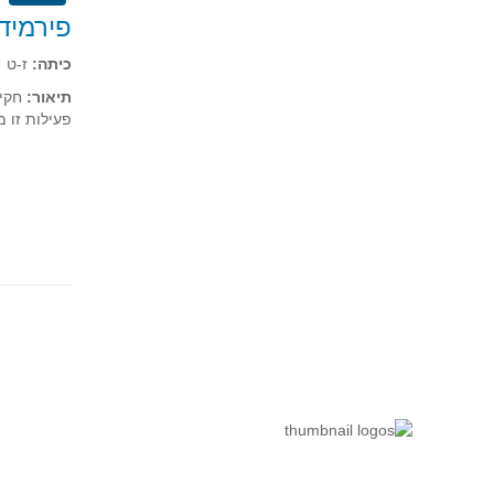
פירמיד
כיתה:
ז-ט
תיאור:
חקיר
פעילות זו 