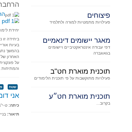
הרחבת 
הר
פיצוחים
ل
פעילויות מתמטיות
למורה ולתלמיד
יחידת לימו
מאגר יישומים דינאמיים
ביחידה זו 
בעיות אורי
דפי עבודה אינטראקטיביים ויישומים
בהמשך נתבו
בגאוגברה
האחרון של ה
על פונקצית
והמתיחות ב
תוכנית מוארת חט"ב
פעילויות מתוקשבות על פי תוכנית הלימודים
שטח
פר
אני דו
תוכנית מוארת חט״ע
בקרוב...
כיתה:
ט-י"ב
תיאור:
בניי