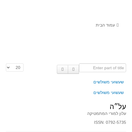
לומדים מתמטיקה עם טכנולוגיה
הערכה בארץ ובעולם
תוצרים מימי עיון וסדנאות - "קשר חם"
עמוד הבית
סרטוני הדגמה
הרצאות מוקלטות
בעיות החודש
Enter part of title
הצגת #
מדורי המרכז
יישומים דינאמיים
שעשועי משולשים
פיצוחים
שעשועי משולשים
אלגברה
על״ה
אלגברה
עלון למורי המתמטיקה
פונקציות
ISSN: 0792-5735
חדו"א