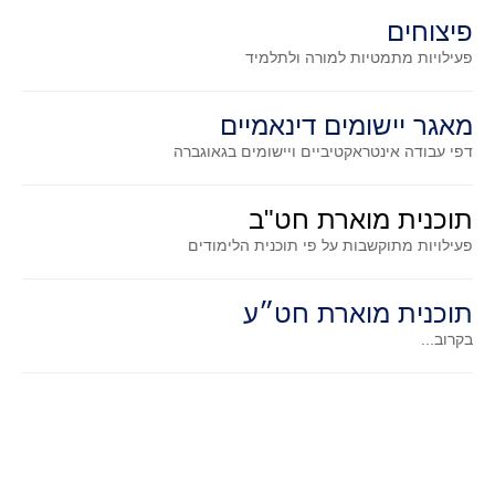
סדרות
פיצוחים
בעיות מילוליות
פעילויות מתמטיות
למורה ולתלמיד
עולם המספרים
סטטיסטיקה והסתברות
מאגר יישומים דינאמיים
הסתברות
דפי עבודה אינטראקטיביים ויישומים בגאוגברה
פונקציות וחדו"א
תוכנית מוארת חט"ב
חוקיות והפונקציה
פעילויות מתוקשבות על פי תוכנית הלימודים
פונקצית הישר
פונקציה ריבועית
תוכנית מוארת חט״ע
פונקצית הערך המוחלט
בקרוב...
פונקצית השורש
פונקציה רציונאלית
פונקציה מעריכית ולוגריתמית
בעיות קיצון
נגזרות ואינטגרלים