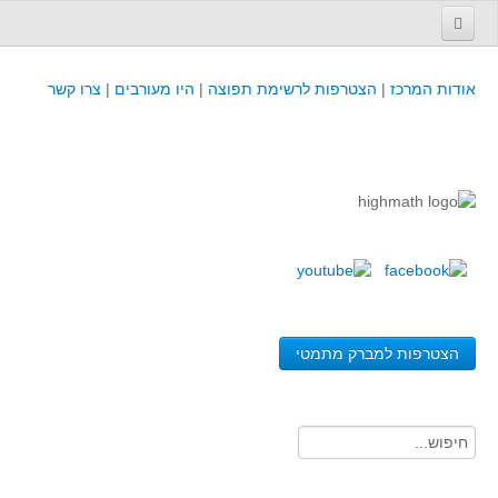
עמוד הבית
אודות המרכז
|
הצטרפות לרשימת תפוצה
|
היו מעורבים
|
צרו קשר
פינת המפמ״ר
קורסים וכנסים
קורסים והשתלמויות של מרכז המורים - כולל תוצרים
כנסים וימי עיון של מרכז המורים - כולל תוצרים
קורסים, כנסים והשתלמויות בארץ - מידע לשנה זו
לימודים באוניברסיטאות ובמכללות - מידע
משאבי הוראה ולמידה
הצטרפות למברק מתמטי
לומדים בחט"ב
לומדים בחט"ע
בית ספר יסודי