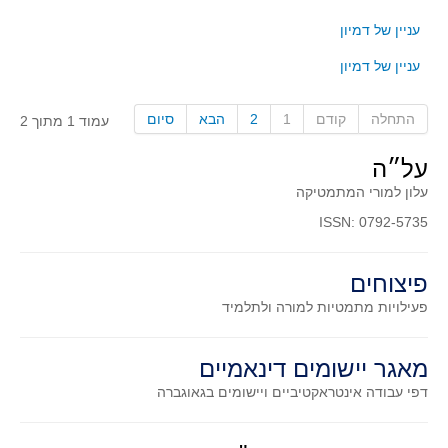
קעירות ונקודות פיתול
עניין של דמיון
במבט נוסף
עניין של דמיון
בעקבות מבחנים
המלצות השבוע
התחלה
קודם
1
2
הבא
סיום
עמוד 1 מתוך 2
מתנות קטנות
על״ה
גאומטריה
עלון למורי המתמטיקה
משפט פיתגורס
ISSN: 0792-5735
שטחים פיצוחים
מצולעים
פיצוחים
מרובעים
פעילויות מתמטיות
למורה ולתלמיד
משולשים
מאגר יישומים דינאמיים
דמיון
דפי עבודה אינטראקטיביים ויישומים בגאוגברה
המעגל פיצוחים
גאומטריית המרחב