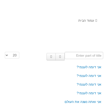
לומדים מתמטיקה עם טכנולוגיה
הערכה בארץ ובעולם
תוצרים מימי עיון וסדנאות - "קשר חם"
עמוד הבית
סרטוני הדגמה
הרצאות מוקלטות
בעיות החודש
Enter part of title
הצגת #
מדורי המרכז
יישומים דינאמיים
אני דומה לעצמי?
פיצוחים
אני דומה לעצמי?
אלגברה
אני דומה לעצמי?
אלגברה
אני דומה לעצמי?
פונקציות
אני ואתה נשנה את העולם
חדו"א