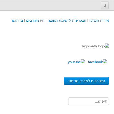
עמוד הבית
אודות המרכז
|
הצטרפות לרשימת תפוצה
|
היו מעורבים
|
צרו קשר
פינת המפמ״ר
קורסים וכנסים
קורסים והשתלמויות של מרכז המורים - כולל תוצרים
כנסים וימי עיון של מרכז המורים - כולל תוצרים
קורסים, כנסים והשתלמויות בארץ - מידע לשנה זו
לימודים באוניברסיטאות ובמכללות - מידע
משאבי הוראה ולמידה
הצטרפות למברק מתמטי
לומדים בחט"ב
לומדים בחט"ע
בית ספר יסודי