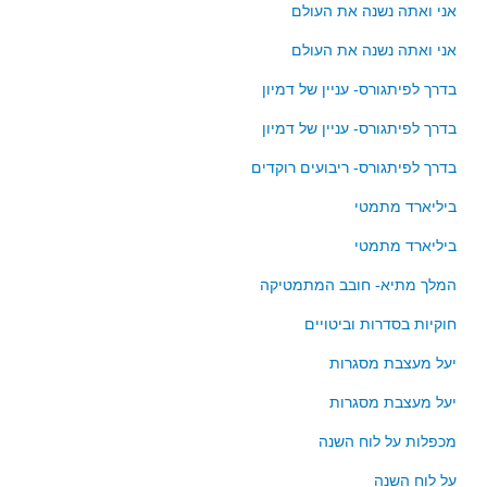
סדרות
אני ואתה נשנה את העולם
בעיות מילוליות
אני ואתה נשנה את העולם
עולם המספרים
בדרך לפיתגורס- עניין של דמיון
סטטיסטיקה והסתברות
בדרך לפיתגורס- עניין של דמיון
הסתברות
בדרך לפיתגורס- ריבועים רוקדים
פונקציות וחדו"א
ביליארד מתמטי
חוקיות והפונקציה
פונקצית הישר
ביליארד מתמטי
פונקציה ריבועית
המלך מתיא- חובב המתמטיקה
פונקצית הערך המוחלט
חוקיות בסדרות וביטויים
פונקצית השורש
יעל מעצבת מסגרות
פונקציה רציונאלית
יעל מעצבת מסגרות
פונקציה מעריכית ולוגריתמית
מכפלות על לוח השנה
בעיות קיצון
נגזרות ואינטגרלים
על לוח השנה