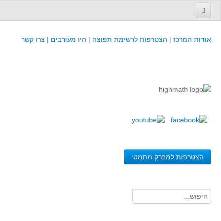
עמוד הבית
אודות המרכז
|
הצטרפות לרשימת תפוצה
|
היו מעורבים
|
צרו קשר
פינת המפמ״ר
קורסים וכנסים
קורסים והשתלמויות של מרכז המורים - כולל תוצרים
כנסים וימי עיון של מרכז המורים - כולל תוצרים
קורסים, כנסים והשתלמויות בארץ - מידע לשנה זו
לימודים באוניברסיטאות ובמכללות - מידע
משאבי הוראה ולמידה
הצטרפות למברק מתמטי
לומדים בחט"ב
לומדים בחט"ע
בית ספר יסודי