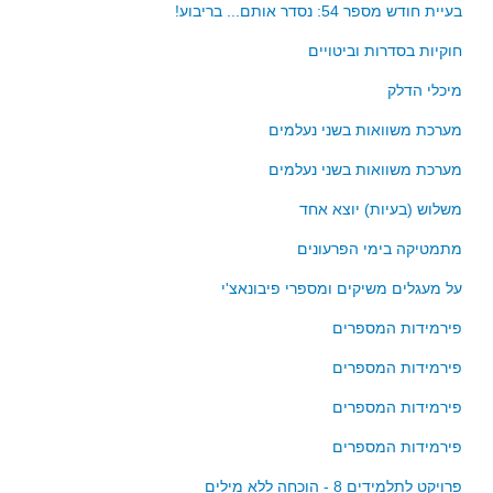
סדרות
בעיית חודש מספר 54: נסדר אותם... בריבוע!
בעיות מילוליות
חוקיות בסדרות וביטויים
עולם המספרים
מיכלי הדלק
סטטיסטיקה והסתברות
מערכת משוואות בשני נעלמים
הסתברות
מערכת משוואות בשני נעלמים
פונקציות וחדו"א
משלוש (בעיות) יוצא אחד
חוקיות והפונקציה
פונקצית הישר
מתמטיקה בימי הפרעונים
פונקציה ריבועית
על מעגלים משיקים ומספרי פיבונאצ'י
פונקצית הערך המוחלט
פירמידות המספרים
פונקצית השורש
פירמידות המספרים
פונקציה רציונאלית
פירמידות המספרים
פונקציה מעריכית ולוגריתמית
פירמידות המספרים
בעיות קיצון
נגזרות ואינטגרלים
פרויקט לתלמידים 8 - הוכחה ללא מילים