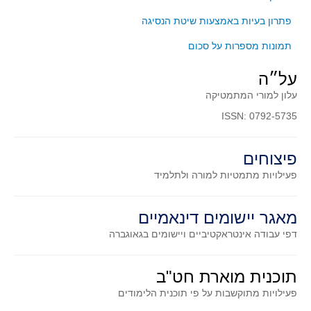
קעירות ונקודות פיתול
פתרון בעיות באמצעות שיטת הנסיגה
במבט נוסף
תמונות מספרות על סכום
בעקבות מבחנים
על״ה
המלצות השבוע
עלון למורי המתמטיקה
מתנות קטנות
ISSN: 0792-5735
גאומטריה
משפט פיתגורס
פיצוחים
שטחים פיצוחים
פעילויות מתמטיות
למורה ולתלמיד
מצולעים
מרובעים
מאגר יישומים דינאמיים
משולשים
דפי עבודה אינטראקטיביים ויישומים בגאוגברה
דמיון
תוכנית מוארת חט"ב
המעגל פיצוחים
פעילויות מתוקשבות על פי תוכנית הלימודים
גאומטריית המרחב