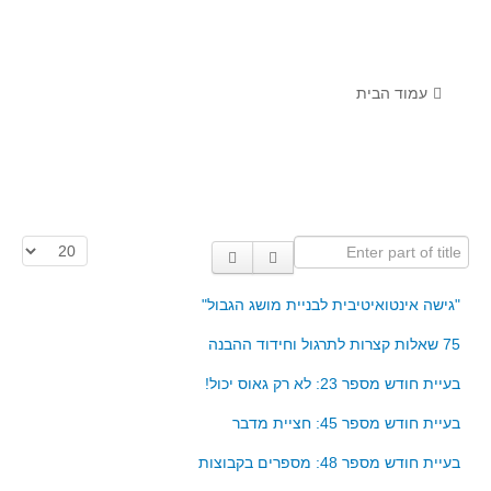
לומדים מתמטיקה עם טכנולוגיה
הערכה בארץ ובעולם
תוצרים מימי עיון וסדנאות - "קשר חם"
עמוד הבית
סרטוני הדגמה
הרצאות מוקלטות
בעיות החודש
Enter part of title
הצגת #
מדורי המרכז
יישומים דינאמיים
"גישה אינטואיטיבית לבניית מושג הגבול"
פיצוחים
75 שאלות קצרות לתרגול וחידוד ההבנה
אלגברה
בעיית חודש מספר 23: לא רק גאוס יכול!
אלגברה
בעיית חודש מספר 45: חציית מדבר
פונקציות
בעיית חודש מספר 48: מספרים בקבוצות
חדו"א