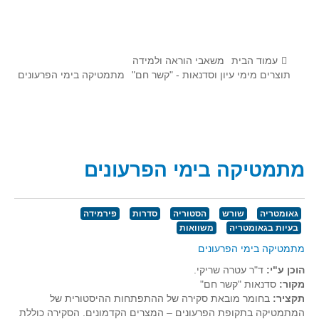
לומדים מתמטיקה עם טכנולוגיה
הערכה בארץ ובעולם
תוצרים מימי עיון וסדנאות - "קשר חם"
עמוד הבית
משאבי הוראה ולמידה
תוצרים מימי עיון וסדנאות - "קשר חם"
מתמטיקה בימי הפרעונים
סרטוני הדגמה
הרצאות מוקלטות
בעיות החודש
מתמטיקה בימי הפרעונים
מדורי המרכז
יישומים דינאמיים
גאומטריה
שורש
הסטוריה
סדרות
פירמידה
פיצוחים
בעיות בגאומטריה
משוואות
אלגברה
מתמטיקה בימי הפרעונים
אלגברה
הוכן ע"י:
ד"ר עטרה שריקי.
פונקציות
מקור:
סדנאות "קשר חם"
תקציר:
בחומר מובאת סקירה של ההתפתחות ההיסטורית של
חדו"א
המתמטיקה בתקופת הפרעונים – המצרים הקדמונים. הסקירה כוללת