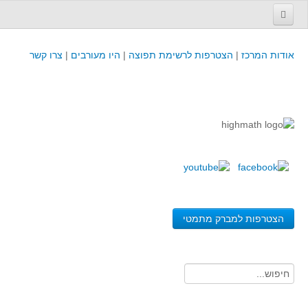
עמוד הבית
אודות המרכז
|
הצטרפות לרשימת תפוצה
|
היו מעורבים
|
צרו קשר
פינת המפמ״ר
קורסים וכנסים
קורסים והשתלמויות של מרכז המורים - כולל תוצרים
כנסים וימי עיון של מרכז המורים - כולל תוצרים
קורסים, כנסים והשתלמויות בארץ - מידע לשנה זו
לימודים באוניברסיטאות ובמכללות - מידע
משאבי הוראה ולמידה
הצטרפות למברק מתמטי
לומדים בחט"ב
לומדים בחט"ע
בית ספר יסודי