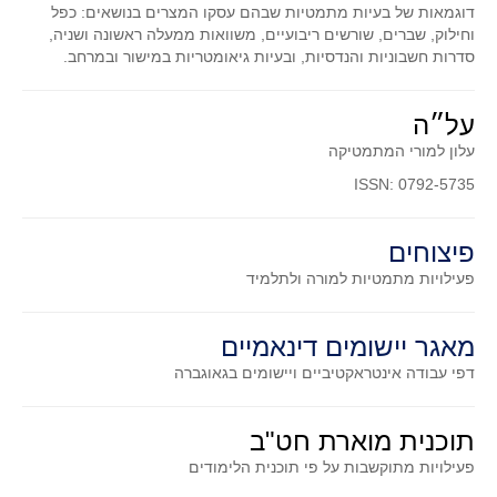
סדרות
דוגמאות של בעיות מתמטיות שבהם עסקו המצרים בנושאים: כפל
וחילוק, שברים, שורשים ריבועיים, משוואות ממעלה ראשונה ושניה,
בעיות מילוליות
סדרות חשבוניות והנדסיות, ובעיות גיאומטריות במישור ובמרחב.
עולם המספרים
סטטיסטיקה והסתברות
על״ה
הסתברות
עלון למורי המתמטיקה
פונקציות וחדו"א
ISSN: 0792-5735
חוקיות והפונקציה
פיצוחים
פונקצית הישר
פעילויות מתמטיות
למורה ולתלמיד
פונקציה ריבועית
פונקצית הערך המוחלט
מאגר יישומים דינאמיים
פונקצית השורש
דפי עבודה אינטראקטיביים ויישומים בגאוגברה
פונקציה רציונאלית
פונקציה מעריכית ולוגריתמית
תוכנית מוארת חט"ב
בעיות קיצון
פעילויות מתוקשבות על פי תוכנית הלימודים
נגזרות ואינטגרלים