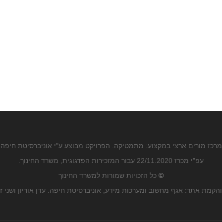
מרכז מורים ארצי במקצוע: מתמטיקה. הפרויקט מבוצע ע"י אוניברסיטת חיפה
עפ"י מכרז 22/11.2020 עבור המזכירות הפדגוגית, משרד החינוך.
©
כל הזכויות שמורות למשרד החינוך
הקמת אתר: אגף מחשוב ומערכות מידע, אוניברסיטת חיפה. עדן אוריון ושני ז