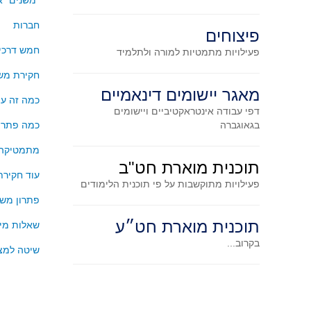
"משנים" 
חברות
פיצוחים
חמש דרכים
פעילויות מתמטיות
למורה ולתלמיד
חקירת משו
מאגר יישומים דינאמיים
כמה זה עו
דפי עבודה אינטראקטיביים ויישומים
בגאוגברה
כמה פתרו
מתמטיקה 
תוכנית מוארת חט"ב
עוד חקירת
פעילויות מתוקשבות על פי תוכנית הלימודים
פתרון משו
תוכנית מוארת חט״ע
שאלות מיל
בקרוב...
שיטה למצ