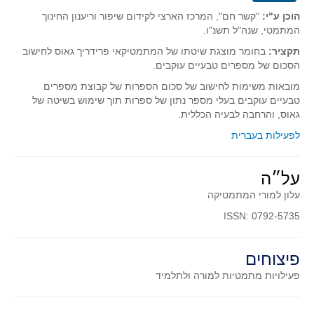
סדרות
הוכן ע"י:
"קשר חם", המרכז הארצי לקידום שיפור וריענון החינוך
בעיות מילוליות
המתמטי, שנה"ל תשנ"ו.
עולם המספרים
תקציר:
בחומר מוצגת שיטתו של המתמטיקאי פרידריך גאוס לחישוב
הסכום של מספרים טבעיים עוקבים.
סטטיסטיקה והסתברות
מובאות משימות לחישוב של סכום הספרות של קבוצת מספרים
הסתברות
טבעיים עוקבים בעלי מספר נתון של ספרות תוך שימוש בשיטה של
גאוס, והרחבה לבעיה הכללית.
פונקציות וחדו"א
לפעילות בעברית
חוקיות והפונקציה
פונקצית הישר
על״ה
פונקציה ריבועית
עלון למורי המתמטיקה
פונקצית הערך המוחלט
ISSN: 0792-5735
פונקצית השורש
פונקציה רציונאלית
פיצוחים
פונקציה מעריכית ולוגריתמית
פעילויות מתמטיות
למורה ולתלמיד
בעיות קיצון
נגזרות ואינטגרלים