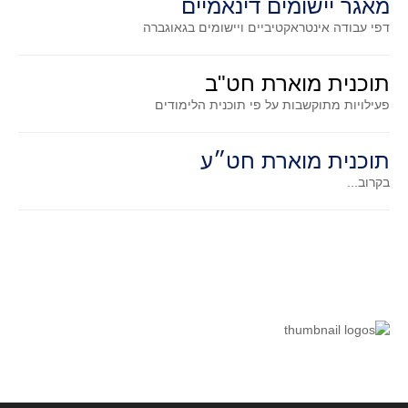
מאגר יישומים דינאמיים
קעירות ונקודות פיתול
דפי עבודה אינטראקטיביים ויישומים בגאוגברה
במבט נוסף
בעקבות מבחנים
תוכנית מוארת חט"ב
פעילויות מתוקשבות על פי תוכנית הלימודים
המלצות השבוע
מתנות קטנות
תוכנית מוארת חט״ע
גאומטריה
בקרוב...
משפט פיתגורס
שטחים פיצוחים
מצולעים
מרובעים
משולשים
דמיון
המעגל פיצוחים
גאומטריית המרחב