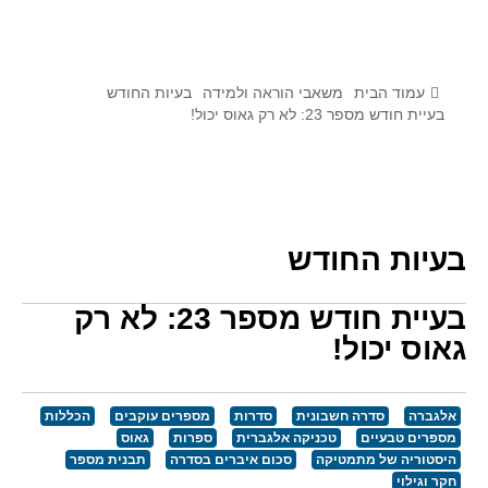
לומדים מתמטיקה עם טכנולוגיה
הערכה בארץ ובעולם
תוצרים מימי עיון וסדנאות - "קשר חם"
עמוד הבית
משאבי הוראה ולמידה
בעיות החודש
בעיית חודש מספר 23: לא רק גאוס יכול!
סרטוני הדגמה
הרצאות מוקלטות
בעיות החודש
בעיות החודש
מדורי המרכז
יישומים דינאמיים
בעיית חודש מספר 23: לא רק
פיצוחים
גאוס יכול!
אלגברה
אלגברה
אלגברה
סדרה חשבונית
סדרות
מספרים עוקבים
הכללות
פונקציות
מספרים טבעיים
טכניקה אלגברית
ספרות
גאוס
היסטוריה של מתמטיקה
סכום איברים בסדרה
תבנית מספר
חדו"א
חקר וגילוי