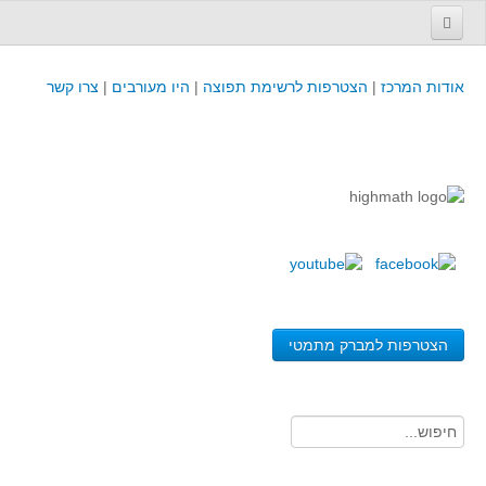
עמוד הבית
אודות המרכז
|
הצטרפות לרשימת תפוצה
|
היו מעורבים
|
צרו קשר
פינת המפמ״ר
קורסים וכנסים
קורסים והשתלמויות של מרכז המורים - כולל תוצרים
כנסים וימי עיון של מרכז המורים - כולל תוצרים
קורסים, כנסים והשתלמויות בארץ - מידע לשנה זו
לימודים באוניברסיטאות ובמכללות - מידע
משאבי הוראה ולמידה
הצטרפות למברק מתמטי
לומדים בחט"ב
לומדים בחט"ע
בית ספר יסודי