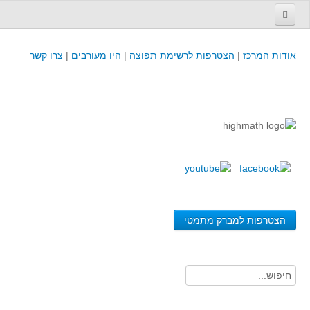
עמוד הבית
אודות המרכז
|
הצטרפות לרשימת תפוצה
|
היו מעורבים
|
צרו קשר
פינת המפמ״ר
קורסים וכנסים
קורסים והשתלמויות של מרכז המורים - כולל תוצרים
כנסים וימי עיון של מרכז המורים - כולל תוצרים
קורסים, כנסים והשתלמויות בארץ - מידע לשנה זו
לימודים באוניברסיטאות ובמכללות - מידע
משאבי הוראה ולמידה
הצטרפות למברק מתמטי
לומדים בחט"ב
לומדים בחט"ע
בית ספר יסודי