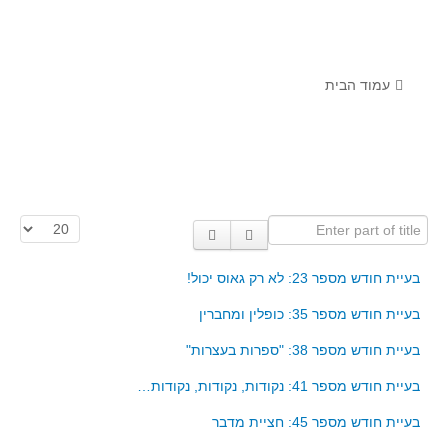
לומדים מתמטיקה עם טכנולוגיה
הערכה בארץ ובעולם
תוצרים מימי עיון וסדנאות - "קשר חם"
עמוד הבית
סרטוני הדגמה
הרצאות מוקלטות
בעיות החודש
Enter part of title
הצגת #
מדורי המרכז
יישומים דינאמיים
בעיית חודש מספר 23: לא רק גאוס יכול!
פיצוחים
בעיית חודש מספר 35: כופלין ומחברין
אלגברה
בעיית חודש מספר 38: "ספרות בעצרות"
אלגברה
בעיית חודש מספר 41: נקודות, נקודות, נקודות…
פונקציות
בעיית חודש מספר 45: חציית מדבר
חדו"א