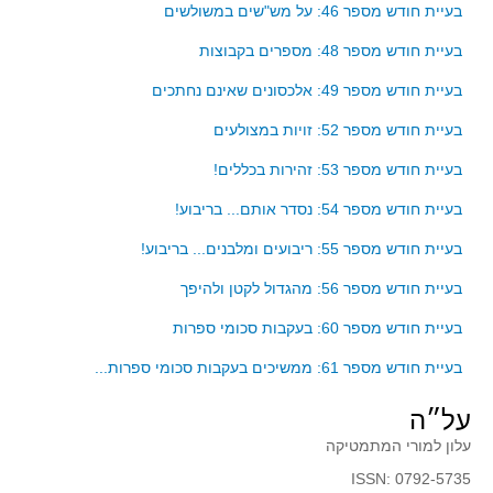
סדרות
בעיית חודש מספר 46: על מש"שים במשולשים
בעיות מילוליות
בעיית חודש מספר 48: מספרים בקבוצות
עולם המספרים
בעיית חודש מספר 49: אלכסונים שאינם נחתכים
סטטיסטיקה והסתברות
בעיית חודש מספר 52: זויות במצולעים
הסתברות
בעיית חודש מספר 53: זהירות בכללים!
פונקציות וחדו"א
בעיית חודש מספר 54: נסדר אותם... בריבוע!
חוקיות והפונקציה
פונקצית הישר
בעיית חודש מספר 55: ריבועים ומלבנים... בריבוע!
פונקציה ריבועית
בעיית חודש מספר 56: מהגדול לקטן ולהיפך
פונקצית הערך המוחלט
בעיית חודש מספר 60: בעקבות סכומי ספרות
פונקצית השורש
בעיית חודש מספר 61: ממשיכים בעקבות סכומי ספרות...
פונקציה רציונאלית
על״ה
פונקציה מעריכית ולוגריתמית
עלון למורי המתמטיקה
בעיות קיצון
ISSN: 0792-5735
נגזרות ואינטגרלים