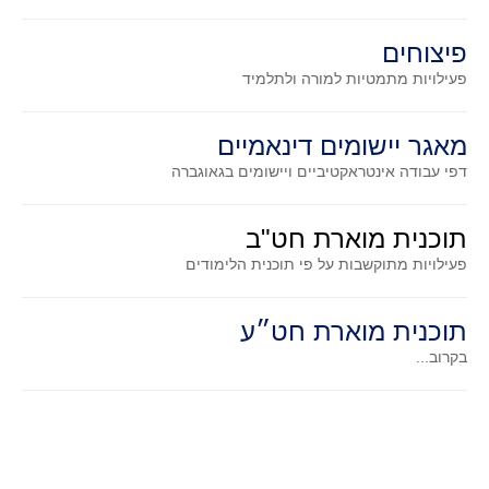
קעירות ונקודות פיתול
פיצוחים
במבט נוסף
פעילויות מתמטיות
למורה ולתלמיד
בעקבות מבחנים
המלצות השבוע
מאגר יישומים דינאמיים
מתנות קטנות
דפי עבודה אינטראקטיביים ויישומים בגאוגברה
גאומטריה
משפט פיתגורס
תוכנית מוארת חט"ב
שטחים פיצוחים
פעילויות מתוקשבות על פי תוכנית הלימודים
מצולעים
תוכנית מוארת חט״ע
מרובעים
בקרוב...
משולשים
דמיון
המעגל פיצוחים
גאומטריית המרחב