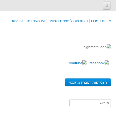
עמוד הבית
אודות המרכז
|
הצטרפות לרשימת תפוצה
|
היו מעורבים
|
צרו קשר
פינת המפמ״ר
קורסים וכנסים
קורסים והשתלמויות של מרכז המורים - כולל תוצרים
כנסים וימי עיון של מרכז המורים - כולל תוצרים
קורסים, כנסים והשתלמויות בארץ - מידע לשנה זו
לימודים באוניברסיטאות ובמכללות - מידע
משאבי הוראה ולמידה
הצטרפות למברק מתמטי
לומדים בחט"ב
לומדים בחט"ע
בית ספר יסודי