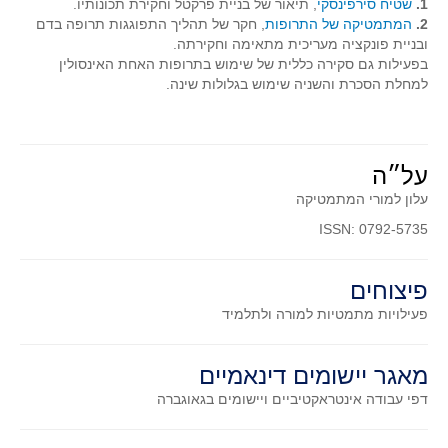
1.
שטיח סירפינסקי
, תיאור של בניית פרקטל וחקירת תכונותיו.
סדרות
2.
המתמטיקה של התרופות
, חקר של תהליך התפוגגות תרופה בדם
בעיות מילוליות
ובניית פונקציה מעריכית מתאימה וחקירתה.
בפעילות גם סקירה כללית של שימוש בתרופות האחת האינסולין
עולם המספרים
למחלת הסכרת והשניה שימוש בגלולות שינה.
סטטיסטיקה והסתברות
הסתברות
פונקציות וחדו"א
על״ה
חוקיות והפונקציה
עלון למורי המתמטיקה
פונקצית הישר
ISSN: 0792-5735
פונקציה ריבועית
פיצוחים
פונקצית הערך המוחלט
פעילויות מתמטיות
למורה ולתלמיד
פונקצית השורש
פונקציה רציונאלית
מאגר יישומים דינאמיים
פונקציה מעריכית ולוגריתמית
דפי עבודה אינטראקטיביים ויישומים בגאוגברה
בעיות קיצון
נגזרות ואינטגרלים