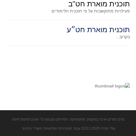
תוכנית מוארת חט"ב
קעירות ונקודות פיתול
פעילויות מתוקשבות על פי תוכנית הלימודים
במבט נוסף
בעקבות מבחנים
תוכנית מוארת חט״ע
המלצות השבוע
בקרוב...
מתנות קטנות
גאומטריה
משפט פיתגורס
שטחים פיצוחים
מצולעים
מרובעים
משולשים
דמיון
מרכז מורים ארצי במקצוע: מתמטיקה. הפרויקט מבוצע ע"י אוניברסיטת חיפה
המעגל פיצוחים
עפ"י מכרז 22/11.2020 עבור המזכירות הפדגוגית, משרד החינוך.
גאומטריית המרחב