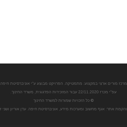
מרכז מורים ארצי במקצוע: מתמטיקה. הפרויקט מבוצע ע"י אוניברסיטת חיפה
עפ"י מכרז 22/11.2020 עבור המזכירות הפדגוגית, משרד החינוך.
©
כל הזכויות שמורות למשרד החינוך
הקמת אתר: אגף מחשוב ומערכות מידע, אוניברסיטת חיפה. עדן אוריון ושני ז