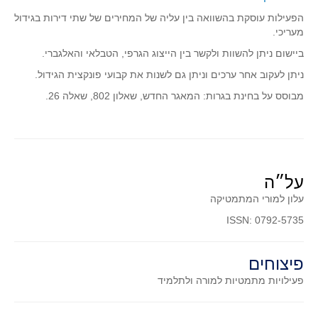
סדרות
הפעילות עוסקת בהשוואה בין עליה של המחירים של שתי דירות בגידול
בעיות מילוליות
מעריכי.
עולם המספרים
ביישום ניתן להשוות ולקשר בין הייצוג הגרפי, הטבלאי והאלגברי.
סטטיסטיקה והסתברות
ניתן לעקוב אחר ערכים וניתן גם לשנות את קבועי פונקצית הגידול.
הסתברות
מבוסס על בחינת בגרות:
המאגר החדש, שאלון 802, שאלה 26.
פונקציות וחדו"א
חוקיות והפונקציה
פונקצית הישר
על״ה
פונקציה ריבועית
עלון למורי המתמטיקה
פונקצית הערך המוחלט
ISSN: 0792-5735
פונקצית השורש
פונקציה רציונאלית
פיצוחים
פונקציה מעריכית ולוגריתמית
פעילויות מתמטיות
למורה ולתלמיד
בעיות קיצון
נגזרות ואינטגרלים