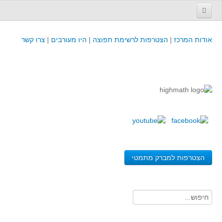
עמוד הבית
אודות המרכז
|
הצטרפות לרשימת תפוצה
|
היו מעורבים
|
צרו קשר
פינת המפמ״ר
קורסים וכנסים
קורסים והשתלמויות של מרכז המורים - כולל תוצרים
כנסים וימי עיון של מרכז המורים - כולל תוצרים
קורסים, כנסים והשתלמויות בארץ - מידע לשנה זו
לימודים באוניברסיטאות ובמכללות - מידע
משאבי הוראה ולמידה
הצטרפות למברק מתמטי
לומדים בחט"ב
לומדים בחט"ע
בית ספר יסודי