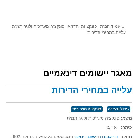
לומדים מתמטיקה עם טכנולוגיה
הערכה בארץ ובעולם
תוצרים מימי עיון וסדנאות - "קשר חם"
עמוד הבית
פונקציות וחדו"א
פונקציה מעריכית ולוגריתמית
עלייה במחירי הדירות
סרטוני הדגמה
הרצאות מוקלטות
בעיות החודש
מאגר יישומים דינאמיים
מדורי המרכז
יישומים דינאמיים
עלייה במחירי הדירות
פיצוחים
אלגברה
גידול ודעיכה
פונקציה מעריכית
אלגברה
נושא:
פונקציה מעריכית ולוגריתמית
פונקציות
כיתה:
י"א-י"ב
חדו"א
תיאור:
דף עבודה
ו
יישום דינאמי
המבוססים על שאלה ממאגר 802.