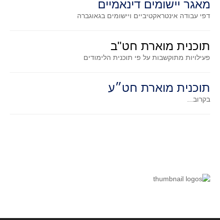
מאגר יישומים דינאמיים
קעירות ונקודות פיתול
דפי עבודה אינטראקטיביים ויישומים בגאוגברה
במבט נוסף
בעקבות מבחנים
תוכנית מוארת חט"ב
המלצות השבוע
פעילויות מתוקשבות על פי תוכנית הלימודים
מתנות קטנות
תוכנית מוארת חט״ע
גאומטריה
בקרוב...
משפט פיתגורס
שטחים פיצוחים
מצולעים
מרובעים
משולשים
דמיון
המעגל פיצוחים
גאומטריית המרחב