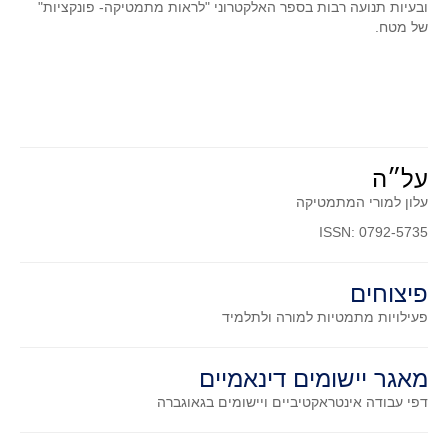
ובעיות תנועה רבות בספר האלקטרוני "לראות מתמטיקה- פונקציות"
סדרות
של מטח.
בעיות מילוליות
עולם המספרים
סטטיסטיקה והסתברות
הסתברות
פונקציות וחדו"א
על״ה
חוקיות והפונקציה
עלון למורי המתמטיקה
פונקצית הישר
ISSN: 0792-5735
פונקציה ריבועית
פונקצית הערך המוחלט
פיצוחים
פעילויות מתמטיות
למורה ולתלמיד
פונקצית השורש
פונקציה רציונאלית
מאגר יישומים דינאמיים
פונקציה מעריכית ולוגריתמית
דפי עבודה אינטראקטיביים ויישומים בגאוגברה
בעיות קיצון
נגזרות ואינטגרלים