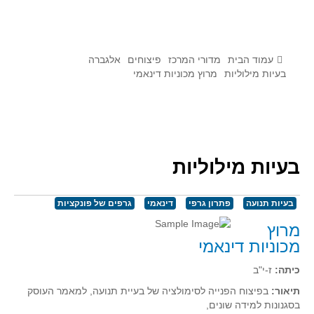
לומדים מתמטיקה עם טכנולוגיה
הערכה בארץ ובעולם
תוצרים מימי עיון וסדנאות - "קשר חם"
עמוד הבית
מדורי המרכז
פיצוחים
אלגברה
בעיות מילוליות
מרוץ מכוניות דינאמי
סרטוני הדגמה
הרצאות מוקלטות
בעיות החודש
בעיות מילוליות
מדורי המרכז
יישומים דינאמיים
בעיות תנועה
פתרון גרפי
דינאמי
גרפים של פונקציות
פיצוחים
מרוץ
אלגברה
מכוניות דינאמי
אלגברה
כיתה:
ז-י"ב
פונקציות
תיאור:
בפיצוח הפנייה לסימולציה של בעיית תנועה, למאמר העוסק
חדו"א
בסגנונות למידה שונים,