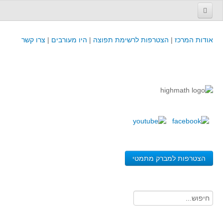
עמוד הבית
אודות המרכז
|
הצטרפות לרשימת תפוצה
|
היו מעורבים
|
צרו קשר
פינת המפמ״ר
קורסים וכנסים
קורסים והשתלמויות של מרכז המורים - כולל תוצרים
כנסים וימי עיון של מרכז המורים - כולל תוצרים
קורסים, כנסים והשתלמויות בארץ - מידע לשנה זו
לימודים באוניברסיטאות ובמכללות - מידע
משאבי הוראה ולמידה
הצטרפות למברק מתמטי
לומדים בחט"ב
לומדים בחט"ע
בית ספר יסודי