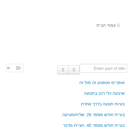
לומדים מתמטיקה עם טכנולוגיה
הערכה בארץ ובעולם
תוצרים מימי עיון וסדנאות - "קשר חם"
עמוד הבית
סרטוני הדגמה
הרצאות מוקלטות
בעיות החודש
Enter part of title
הצגת #
מדורי המרכז
יישומים דינאמיים
אופניים ואופנוע זה מול זה
פיצוחים
ארבעה כלי רכב בתנועה
אלגברה
בעיות תנועה בדרך אחרת
אלגברה
בעיית חודש מספר 26: שליחומטיקה
פונקציות
בעיית חודש מספר 45: חציית מדבר
חדו"א