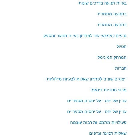
סדרות
בעיית תנועה בדרכים שונות
בעיות מילוליות
בתנועה מתמדת
עולם המספרים
בתנועה מתמדת
סטטיסטיקה והסתברות
גרפים כאמצעי עזר לפתרון בעיות תנועה והספק
הסתברות
הטיול
פונקציות וחדו"א
המרחק המינימלי
חוקיות והפונקציה
פונקצית הישר
חברות
פונקציה ריבועית
ייצוגים שונים לפתרון שאלות לבעיות מילוליות
פונקצית הערך המוחלט
מרוץ מכוניות דינאמי
פונקצית השורש
עניין של יחס - על יחסים מספריים
פונקציה רציונאלית
עניין של יחס - על יחסים מספריים
פונקציה מעריכית ולוגריתמית
פעילויות מתמטיות רבות עוצמה
בעיות קיצון
נגזרות ואינטגרלים
שאלות תנועה וגרפים