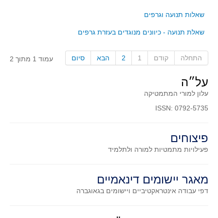
קעירות ונקודות פיתול
שאלות תנועה וגרפים
במבט נוסף
שאלת תנועה - כיוונים מנוגדים בעזרת גרפים
בעקבות מבחנים
המלצות השבוע
התחלה
קודם
1
2
הבא
סיום
עמוד 1 מתוך 2
מתנות קטנות
על״ה
גאומטריה
עלון למורי המתמטיקה
משפט פיתגורס
ISSN: 0792-5735
שטחים פיצוחים
מצולעים
פיצוחים
מרובעים
פעילויות מתמטיות
למורה ולתלמיד
משולשים
מאגר יישומים דינאמיים
דמיון
דפי עבודה אינטראקטיביים ויישומים בגאוגברה
המעגל פיצוחים
גאומטריית המרחב