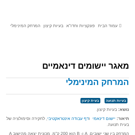
לומדים מתמטיקה עם טכנולוגיה
הערכה בארץ ובעולם
תוצרים מימי עיון וסדנאות - "קשר חם"
עמוד הבית
פונקציות וחדו"א
בעיות קיצון
המרחק המינימלי
סרטוני הדגמה
הרצאות מוקלטות
בעיות החודש
מאגר יישומים דינאמיים
מדורי המרכז
המרחק המינימלי
יישומים דינאמיים
פיצוחים
אלגברה
בעיות תנועה
בעית קיצון
נושא:
בעיות קיצון.
אלגברה
תיאור:
יישום דינאמי
ו
דף עבודה אינטראקטיבי
, לחקירה וסימולציה של
פונקציות
בעית תנועה.
חדו"א
המרחק בין שני ישובים, A ו- B הוא 200 ק"מ. מכונית יצאה מהישוב A