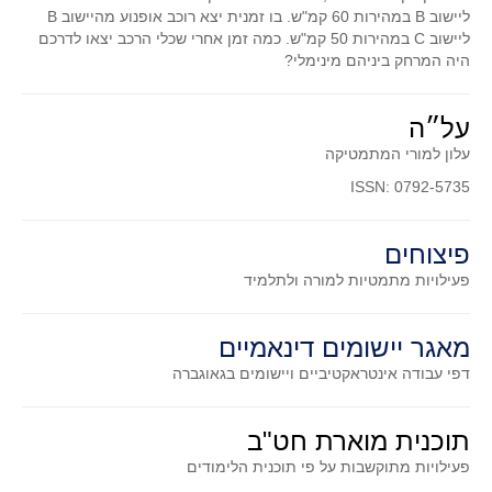
סדרות
ליישוב B במהירות 60 קמ"ש. בו זמנית יצא רוכב אופנוע מהיישוב B
ליישוב C במהירות 50 קמ"ש. כמה זמן אחרי שכלי הרכב יצאו לדרכם
בעיות מילוליות
היה המרחק ביניהם מינימלי?
עולם המספרים
סטטיסטיקה והסתברות
על״ה
הסתברות
עלון למורי המתמטיקה
פונקציות וחדו"א
ISSN: 0792-5735
חוקיות והפונקציה
פונקצית הישר
פיצוחים
פעילויות מתמטיות
למורה ולתלמיד
פונקציה ריבועית
פונקצית הערך המוחלט
מאגר יישומים דינאמיים
פונקצית השורש
דפי עבודה אינטראקטיביים ויישומים בגאוגברה
פונקציה רציונאלית
פונקציה מעריכית ולוגריתמית
תוכנית מוארת חט"ב
בעיות קיצון
פעילויות מתוקשבות על פי תוכנית הלימודים
נגזרות ואינטגרלים