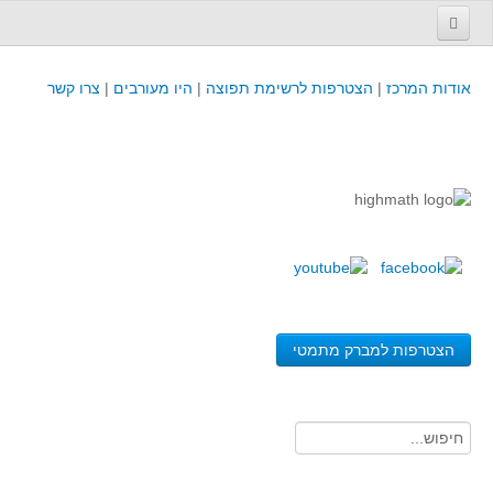
עמוד הבית
אודות המרכז
|
הצטרפות לרשימת תפוצה
|
היו מעורבים
|
צרו קשר
פינת המפמ״ר
קורסים וכנסים
קורסים והשתלמויות של מרכז המורים - כולל תוצרים
כנסים וימי עיון של מרכז המורים - כולל תוצרים
קורסים, כנסים והשתלמויות בארץ - מידע לשנה זו
לימודים באוניברסיטאות ובמכללות - מידע
משאבי הוראה ולמידה
הצטרפות למברק מתמטי
לומדים בחט"ב
לומדים בחט"ע
בית ספר יסודי