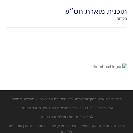
קעירות ונקודות פיתול
תוכנית מוארת חט״ע
במבט נוסף
בקרוב...
בעקבות מבחנים
המלצות השבוע
מתנות קטנות
גאומטריה
משפט פיתגורס
שטחים פיצוחים
מצולעים
מרובעים
משולשים
מרכז מורים ארצי במקצוע: מתמטיקה. הפרויקט מבוצע ע"י אוניברסיטת חיפה
דמיון
עפ"י מכרז 22/11.2020 עבור המזכירות הפדגוגית, משרד החינוך.
המעגל פיצוחים
©
כל הזכויות שמורות למשרד החינוך
עיצוב והקמת אתר: אגף מחשוב ומערכות מידע, אוניברסיטת חיפה. עדן אוריון ושני
גאומטריית המרחב
זילברמן