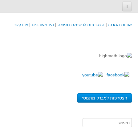
עמוד הבית
אודות המרכז
|
הצטרפות לרשימת תפוצה
|
היו מעורבים
|
צרו קשר
פינת המפמ״ר
קורסים וכנסים
קורסים והשתלמויות של מרכז המורים - כולל תוצרים
כנסים וימי עיון של מרכז המורים - כולל תוצרים
קורסים, כנסים והשתלמויות בארץ - מידע לשנה זו
לימודים באוניברסיטאות ובמכללות - מידע
משאבי הוראה ולמידה
הצטרפות למברק מתמטי
לומדים בחט"ב
לומדים בחט"ע
בית ספר יסודי