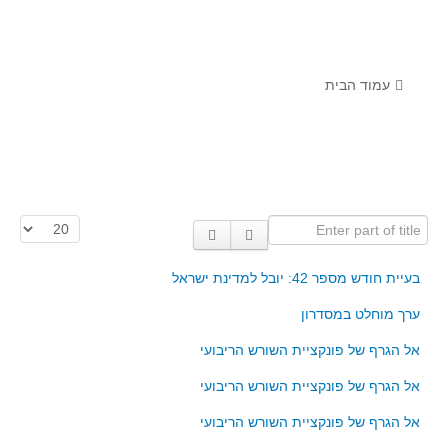
לומדים מתמטיקה עם טכנולוגיה
הערכה בארץ ובעולם
תוצרים מימי עיון וסדנאות - "קשר חם"
עמוד הבית
סרטוני הדגמה
הרצאות מוקלטות
בעיות החודש
Enter part of title
הצגת #
מדורי המרכז
יישומים דינאמיים
בעיית חודש מספר 42: יובל למדינת ישראל
פיצוחים
ערך מוחלט במסדרון
אלגברה
אל הגרף של פונקציית השורש הריבועי
אלגברה
אל הגרף של פונקציית השורש הריבועי
פונקציות
אל הגרף של פונקציית השורש הריבועי
חדו"א