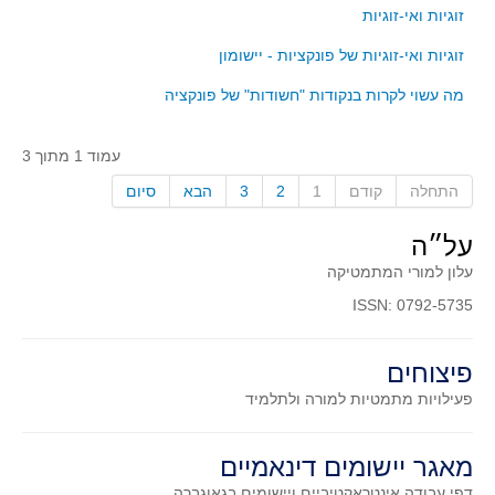
זוגיות ואי-זוגיות
קעירות ונקודות פיתול
זוגיות ואי-זוגיות של פונקציות - יישומון
במבט נוסף
בעקבות מבחנים
מה עשוי לקרות בנקודות "חשודות" של פונקציה
המלצות השבוע
עמוד 1 מתוך 3
מתנות קטנות
התחלה
קודם
1
2
3
הבא
סיום
גאומטריה
משפט פיתגורס
על״ה
שטחים פיצוחים
עלון למורי המתמטיקה
מצולעים
ISSN: 0792-5735
מרובעים
פיצוחים
משולשים
פעילויות מתמטיות
למורה ולתלמיד
דמיון
המעגל פיצוחים
מאגר יישומים דינאמיים
גאומטריית המרחב
דפי עבודה אינטראקטיביים ויישומים בגאוגברה