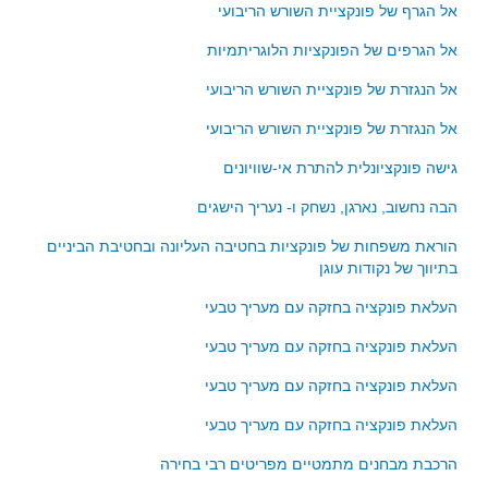
סדרות
אל הגרף של פונקציית השורש הריבועי
בעיות מילוליות
אל הגרפים של הפונקציות הלוגריתמיות
עולם המספרים
אל הנגזרת של פונקציית השורש הריבועי
סטטיסטיקה והסתברות
אל הנגזרת של פונקציית השורש הריבועי
הסתברות
גישה פונקציונלית להתרת אי-שוויונים
פונקציות וחדו"א
הבה נחשוב, נארגן, נשחק ו- נעריך הישגים
חוקיות והפונקציה
פונקצית הישר
הוראת משפחות של פונקציות בחטיבה העליונה ובחטיבת הביניים
בתיווך של נקודות עוגן
פונקציה ריבועית
העלאת פונקציה בחזקה עם מעריך טבעי
פונקצית הערך המוחלט
פונקצית השורש
העלאת פונקציה בחזקה עם מעריך טבעי
פונקציה רציונאלית
העלאת פונקציה בחזקה עם מעריך טבעי
פונקציה מעריכית ולוגריתמית
העלאת פונקציה בחזקה עם מעריך טבעי
בעיות קיצון
הרכבת מבחנים מתמטיים מפריטים רבי בחירה
נגזרות ואינטגרלים