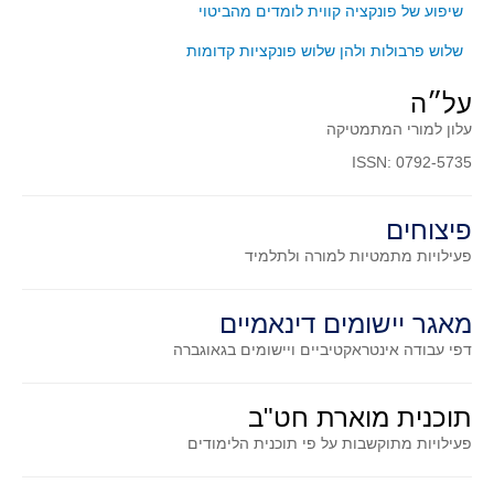
סדרות
שיפוע של פונקציה קווית לומדים מהביטוי
בעיות מילוליות
שלוש פרבולות ולהן שלוש פונקציות קדומות
עולם המספרים
על״ה
סטטיסטיקה והסתברות
עלון למורי המתמטיקה
הסתברות
ISSN: 0792-5735
פונקציות וחדו"א
חוקיות והפונקציה
פיצוחים
פונקצית הישר
פעילויות מתמטיות
למורה ולתלמיד
פונקציה ריבועית
פונקצית הערך המוחלט
מאגר יישומים דינאמיים
דפי עבודה אינטראקטיביים ויישומים בגאוגברה
פונקצית השורש
פונקציה רציונאלית
תוכנית מוארת חט"ב
פונקציה מעריכית ולוגריתמית
פעילויות מתוקשבות על פי תוכנית הלימודים
בעיות קיצון
נגזרות ואינטגרלים