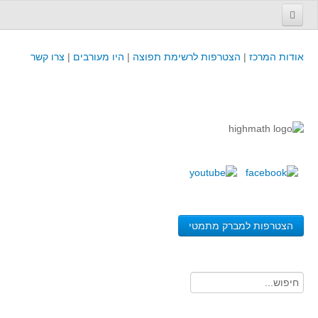
עמוד הבית
אודות המרכז
|
הצטרפות לרשימת תפוצה
|
היו מעורבים
|
צרו קשר
פינת המפמ״ר
קורסים וכנסים
קורסים והשתלמויות של מרכז המורים - כולל תוצרים
כנסים וימי עיון של מרכז המורים - כולל תוצרים
קורסים, כנסים והשתלמויות בארץ - מידע לשנה זו
לימודים באוניברסיטאות ובמכללות - מידע
משאבי הוראה ולמידה
הצטרפות למברק מתמטי
לומדים בחט"ב
לומדים בחט"ע
בית ספר יסודי