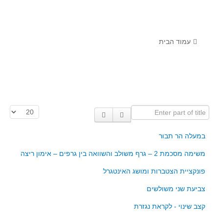
לומדים מתמטיקה עם טכנולוגיה
הערכה בארץ ובעולם
תוצרים מימי עיון וסדנאות - "קשר חם"
עמוד הבית
סרטוני הדגמה
הרצאות מוקלטות
בעיות החודש
Enter part of title
הצגת #
מדורי המרכז
יישומים דינאמיים
במעלה הר תבור
פיצוחים
משימה מסכמת 2 – גרף משולב והשוואה בין גרפים – אימון ריצה
אלגברה
פונקציית הצטברות ומושג האינטגרל
אלגברה
צביעת שני משולשים
פונקציות
קצב שינוי - לקראת נגזרת
חדו"א