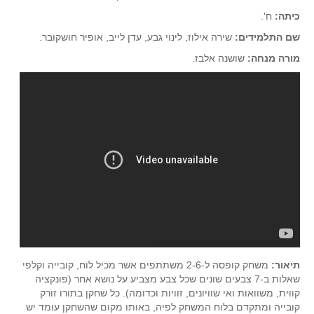
סדרות
כיתה:
ח'.
בעיות מילוליות
שם התלמידים:
שירה אילוז, לינוי גבע, עדן לייב, אופיר חושקובר.
עולם המספרים
מורה מנחה:
שושנה אלבז.
סטטיסטיקה והסתברות
הסתברות
פונקציות וחדו"א
חוקיות והפונקציה
פונקצית הישר
פונקציה ריבועית
פונקצית הערך המוחלט
פונקצית השורש
פונקציה רציונאלית
תיאור:
משחק קופסה ל-2-6 משתתפים אשר מכיל לוח, קובייה וקלפי
פונקציה מעריכית ולוגריתמית
שאלות ב-7 צבעים שונים שכל צבע מצביע על נושא אחר (פונקציה
בעיות קיצון
קווית, משוואות ואי שוויונים, זוויות וכדומה). כל שחקן בתורו זורק
קובייה ומתקדם בלוח המשחק לפיה, באותו מקום שהשחקן עומד יש
נגזרות ואינטגרלים