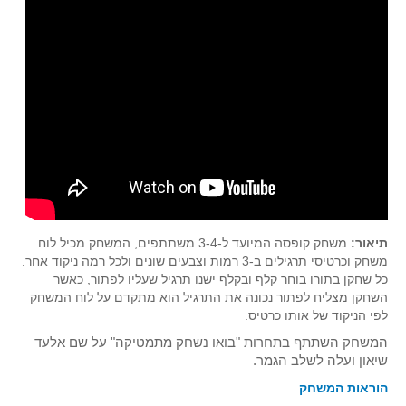
תרבומטיקה
ספרים ומספרים
סרטים וקולנוע
הומור ומתמטיקה
פוסטרים
כתבי עת, עתונות ובלוגים מתמטיים
סרטונים מתמטיים
מאמרים
תיאור:
משחק קופסה המיועד ל-3-4 משתתפים, המשחק מכיל לוח
קבוצות דיון
משחק וכרטיסי תרגילים ב-3 רמות וצבעים שונים ולכל רמה ניקוד אחר.
כל שחקן בתורו בוחר קלף ובקלף ישנו תרגיל שעליו לפתור, כאשר
השחקן מצליח לפתור נכונה את התרגיל הוא מתקדם על לוח המשחק
לפי הניקוד של אותו כרטיס.
המשחק השתתף בתחרות "בואו נשחק מתמטיקה" על שם אלעד
שיאון ועלה לשלב הגמר.
הוראות המשחק