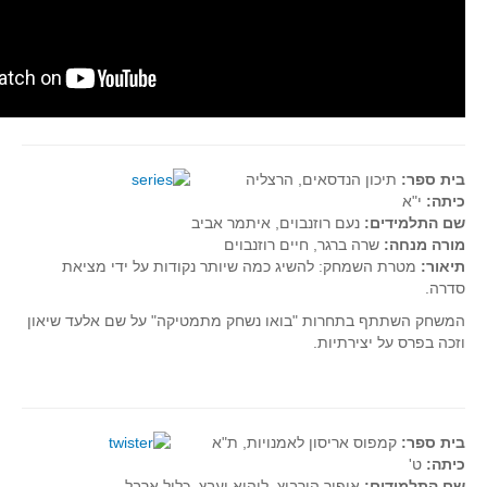
בית ספר:
תיכון הנדסאים, הרצליה
כיתה:
י"א
שם התלמידים:
נעם רוזנבוים, איתמר אביב
מורה מנחה:
שרה ברגר, חיים רוזנבוים
תיאור:
מטרת השמחק: להשיג כמה שיותר נקודות על ידי מציאת
סדרה.
המשחק השתתף בתחרות "בואו נשחק מתמטיקה" על שם אלעד שיאון
וזכה בפרס על יצירתיות.
בית ספר:
קמפוס אריסון לאמנויות, ת"א
כיתה:
ט'
שם התלמידים:
אופיר הורביץ, ליהיא יעבץ, כליל ארבל.