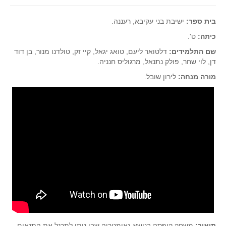
בית ספר:
ישיבת בני עקיבא, רעננה.
כיתה:
ט'.
שם התלמידים:
דלטואר ליעם, טואג יגאל, קיי זק, טולדנו מנור, בן דוד
דן, לוי שחר, פולק נתנאל, מרגוליס חנניה.
מורה מנחה:
לירון שובל.
תיאור:
משחק קופסה בנושא גאומטריה שבו ניתן לתרגל את התנאים