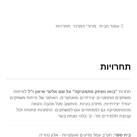
לומדים מתמטיקה עם טכנולוגיה
הערכה בארץ ובעולם
תוצרים מימי עיון וסדנאות - "קשר חם"
עמוד הבית
מדורי המרכז
תחרויות
סרטוני הדגמה
הרצאות מוקלטות
בעיות החודש
תחרויות
מדורי המרכז
יישומים דינאמיים
תחרות
"בואו נשחק מתמטיקה" על שם אלעד שיאון ז"ל
לפיתוח
פיצוחים
משחקים מתמטיים יצירתיים ומאתגרים. האתגר של פיתוח משחקים
אלגברה
יעודד יצירתיות, פתרון בעיות, והחשוב מכל אהבה והנאה
מהמתמטיקה גם למפתחים וגם למשחקים. התחרות פתוחה לכל
אלגברה
קבוצת תלמידים מז'- יב' בלווי מנחה בוגר.
פונקציות
חדו"א
בית ספר:
חט"ב עמל מדעים ואומנויות - אלון נהריה.