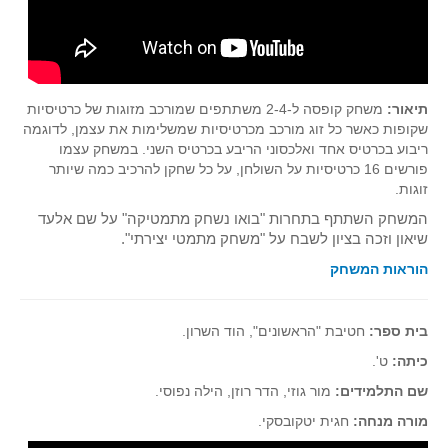
גאומטריה אנליטית
טריגונומטריה
שונות
יצירה
תיאור:
משחק קופסה ל-2-4 משתתפים שמורכב מזוגות של כרטיסיות
שקופות כאשר כל זוג מורכב מכרטיסיות שמשלימות את עצמן, לדוגמה
שעשועי מתמטיקה
ריבוע בכרטיס אחד ואלכסוני הריבע בכרטיס השני. במשחק עצמו
הסטוריה
פורשים 16 כרטיסיות על השולחן, על כל שחקן להרכיב כמה שיותר
זוגות.
כתב עת על"ה - עלון למורי המתמטיקה
המשחק השתתף בתחרות "בואו נשחק מתמטיקה" על שם אלעד
תחרויות
שיאון וזכה בציון לשבח על "משחק מתמטי יצירתי".
תחרות קנגורו ישראל - תש"ף
הוראות המשחק
בואו נשחק מתמטיקה תש"ף
בואו נשחק מתמטיקה תשע"ט
בית ספר:
חטיבת "הראשונים", הוד השרון.
בואו נשחק מתמטיקה תשע"ח
כיתה:
ט'.
בואו נשחק מתמטיקה תשע"ו
שם התלמידים:
מור גוזי, הדר רוזן, הילה נפוסי.
בואו נשחק מתמטיקה תשע"ז
מורה מנחה:
חגית יטקובסקי.
בואו נשחק מתמטיקה תשע"ה