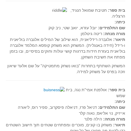
בית ספר:
חטיבת שמואל הנגיד,
הרצליה.
כיתה:
שם התלמידים:
יובל עזרא, יואב שטי, ניב קוק
מורה מנחה:
ריטה גיטלמן
תיאור:
אלגברה רידליאנית, הוא שילוב של המילים אלגברה בוליאנית
ו-רידל (חידה באנגלית). המשחק הוא משחק קופסא המלמד אלגברה
בוליאנית בעזרת חידות בדרגות קושי עולות וחוקים בסיסיים, ובו בזמן
מפתח את חשיבת השחקן.
המשחק השתתף בתחרות "בואו נשחק מתמטיקה" על שם אלעד שיאון
וזכה בפרס על משחק למידה.
בית ספר:
אולפנת אמי"ת נגה, בית
שמש
כיתה:
שם התלמידים:
דניאל פרז, דניאלה פיסקרוב, ספיר רוס, ליאורה
אייזיק, נוי אליאס, נאוה קלר
מורה מנחה:
הילה פלנר
תיאור:
משחק בו קונים, מוכרים ומפתחים שטחים תוך חישוב השטחים
כדי לדעת מה מחירו של כל שטח.