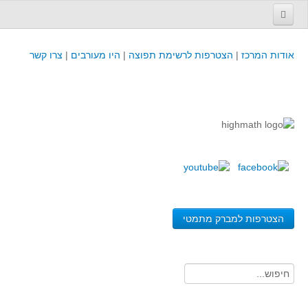
עמוד הבית
אודות המרכז
|
הצטרפות לרשימת תפוצה
|
היו מעורבים
|
צרו קשר
פינת המפמ״ר
קורסים וכנסים
קורסים והשתלמויות של מרכז המורים - כולל תוצרים
כנסים וימי עיון של מרכז המורים - כולל תוצרים
קורסים, כנסים והשתלמויות בארץ - מידע לשנה זו
לימודים באוניברסיטאות ובמכללות - מידע
משאבי הוראה ולמידה
הצטרפות למברק מתמטי
לומדים בחט"ב
לומדים בחט"ע
בית ספר יסודי