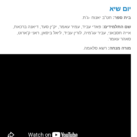
קעירות ונקודות פיתול
יום שיא
במבט נוסף
בית ספר:
חט"ב יאנוח -ג'ת.
בעקבות מבחנים
שם התלמידים:
פאדי עביד, עמיר עאמר, יק'ין סעד, דיאנה ברכאת,
אייה חסבאני, עביר עג'מיה, לורין עביד, ליאל ביסאן, ראני ק'ארוט,
המלצות השבוע
סאהר עאמר.
מתנות קטנות
מורה מנחה:
רשא סלאמה.
גאומטריה
משפט פיתגורס
שטחים פיצוחים
מצולעים
מרובעים
משולשים
דמיון
המעגל פיצוחים
גאומטריית המרחב