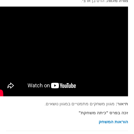
מורה מלווה:
הדס בן ארצי.
סדרות
בעיות מילוליות
עולם המספרים
סטטיסטיקה והסתברות
הסתברות
פונקציות וחדו"א
חוקיות והפונקציה
פונקצית הישר
פונקציה ריבועית
פונקצית הערך המוחלט
פונקצית השורש
תיאור:
מגוון משחקים מתמטיים במגוון נושאים.
פונקציה רציונאלית
זכה בפרס "כיתה משחקת"
פונקציה מעריכית ולוגריתמית
הוראות המשחק
בעיות קיצון
נגזרות ואינטגרלים