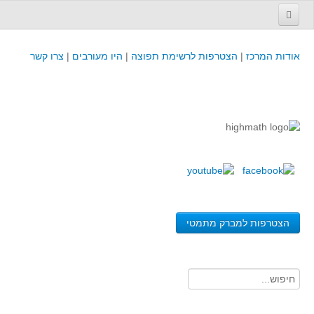
עמוד הבית
אודות המרכז
|
הצטרפות לרשימת תפוצה
|
היו מעורבים
|
צרו קשר
פינת המפמ״ר
קורסים וכנסים
קורסים והשתלמויות של מרכז המורים - כולל תוצרים
כנסים וימי עיון של מרכז המורים - כולל תוצרים
קורסים, כנסים והשתלמויות בארץ - מידע לשנה זו
לימודים באוניברסיטאות ובמכללות - מידע
משאבי הוראה ולמידה
הצטרפות למברק מתמטי
לומדים בחט"ב
לומדים בחט"ע
בית ספר יסודי