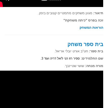
גאומטריה אנליטית
טריגונומטריה
תיאור:
מגוון משחקים מתמטיים קצובים בזמן.
שונות
זכה בפרס "כיתה משחקת"
יצירה
הוראות המשחק
שעשועי מתמטיקה
הסטוריה
בית ספר משחק
כתב עת על"ה - עלון למורי המתמטיקה
בית ספר:
חט"ב אורט יובלי אריאל.
תחרויות
שם התלמידים:
ספיר רוז הני ליאל דריה ועוד 3.
תחרות קנגורו ישראל - תש"ף
מורה מנחה:
שושי שטיינבך.
בואו נשחק מתמטיקה תש"ף
בואו נשחק מתמטיקה תשע"ט
בואו נשחק מתמטיקה תשע"ח
בואו נשחק מתמטיקה תשע"ו
בואו נשחק מתמטיקה תשע"ז
בואו נשחק מתמטיקה תשע"ה