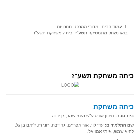
לומדים מתמטיקה עם טכנולוגיה
הערכה בארץ ובעולם
תוצרים מימי עיון וסדנאות - "קשר חם"
עמוד הבית
מדורי המרכז
תחרויות
בואו נשחק מתמטיקה תשע"ז
כיתה משחקת תשע"ז
סרטוני הדגמה
הרצאות מוקלטות
בעיות החודש
מדורי המרכז
כיתה משחקת תשע"ז
יישומים דינאמיים
פיצוחים
אלגברה
כיתה משחקת
אלגברה
בית ספר:
תיכון אורט ע"ש נעמי שמר, גן יבנה.
פונקציות
שם התלמידים:
עדי לוי, אור אפריים, גד דבח, רוני רז, ליאם בן גל,
להיא שמש, איתי אמויאל.
חדו"א