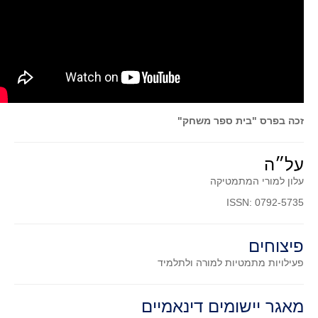
תרבומטיקה
ספרים ומספרים
סרטים וקולנוע
הומור ומתמטיקה
פוסטרים
זכה בפרס "בית ספר משחק"
כתבי עת, עתונות ובלוגים מתמטיים
סרטונים מתמטיים
על״ה
מאמרים
עלון למורי המתמטיקה
קבוצות דיון
ISSN: 0792-5735
פיצוחים
פעילויות מתמטיות
למורה ולתלמיד
מאגר יישומים דינאמיים