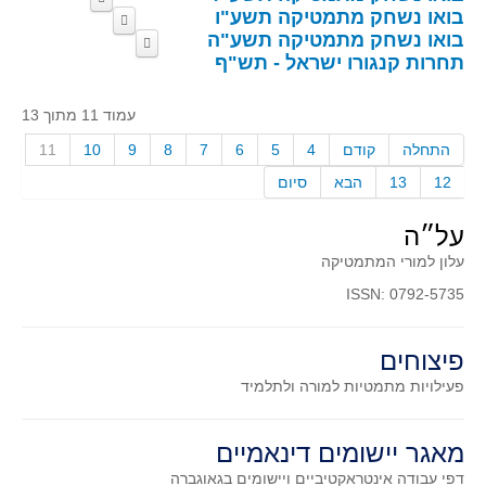
כיתה משחקת תשע"ז
משחקי מחשב תשע"ט
משחקי מחשב תשע"ח
בואו נשחק מתמטיקה תשע"ו
כיתה משחקת
משחקי מחשב תשע"ז
משחקי קופסה תשע"ח
בואו נשחק מתמטיקה תשע"ה
משחקי מחשב
משחקי קופסה תשע"ז
תחרות קנגורו ישראל - תש"ף
משחקים שעלו לגמר התחרות וזכו
בפרסים
משחקי קופסה
חדר בריחה תשע"ז
עמוד 11 מתוך 13
התחלה
קודם
4
5
6
7
8
9
10
11
12
13
הבא
סיום
על״ה
עלון למורי המתמטיקה
ISSN: 0792-5735
פיצוחים
פעילויות מתמטיות
למורה ולתלמיד
מאגר יישומים דינאמיים
דפי עבודה אינטראקטיביים ויישומים בגאוגברה