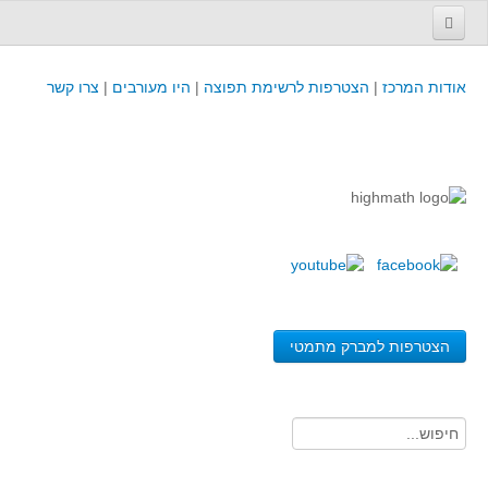
עמוד הבית
אודות המרכז
|
הצטרפות לרשימת תפוצה
|
היו מעורבים
|
צרו קשר
פינת המפמ״ר
קורסים וכנסים
קורסים והשתלמויות של מרכז המורים - כולל תוצרים
כנסים וימי עיון של מרכז המורים - כולל תוצרים
קורסים, כנסים והשתלמויות בארץ - מידע לשנה זו
לימודים באוניברסיטאות ובמכללות - מידע
משאבי הוראה ולמידה
הצטרפות למברק מתמטי
לומדים בחט"ב
לומדים בחט"ע
בית ספר יסודי