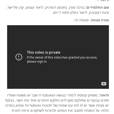
שם התלמידים:
ברכה מורן, גחטמן דומיניק, ליאור עצמון, קרן פליישר,
עינת רקובציק, ליאור כחלון ולאה דיימן.
מורה מנחה:
פאולה לוי.
תיאור:
משחק קופסה לימודי בנושא הגאומטריה שבו יש משטח שעליו
פסים צבעוניים שחלקם מקבילים וחלקם חותכים אחד את השני, בנוסף
יש מנחה אשר יש לו לוח עם שמות של תכונות גאומטריות ומחוג במרכז
הלוח, על המנחה לסובב את המחוג ולהורות לשחקנים איפה להניח