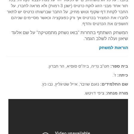
תור אחד מבני הזוג לוקח כרטיס (ישנן 3 רמות) ולא מראה לחברו, על
החבר לקחת דף שקוף וטוש מחיק, על החבר שברשותו כרטיס יש לתאר
לחברו את המצויר בכרטיס אך ורק כפונקציה וכאשר מסיימים שניהם
חושפים את הכרטיס והדף.
המשחק השתתף בתחרות "בואו נשחק מתמטיקה" על שם אלעד
שיאון ועלה לשלב הגמר.
הוראות למשחק
בית ספר:
חט"ב נריה, ביה"ס סוסיא, הר חברון.
כיתה:
ז'.
שם התלמידים:
נועם שויבר, אייל שטיגליץ, נבו כץ.
מורה מנחה:
ציפי דויטש.