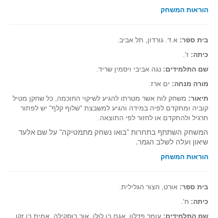
הוראות המשחק
קעירות ונקודות פיתול
במבט נוסף
בית ספר:
א.ד. גורדון, תל אביב.
בעקבות מבחנים
כיתה:
ז'.
המלצות השבוע
שם התלמידים:
נגה אביבי ויסמין שריד.
מתנות קטנות
מורה מנחה:
ים ארז.
גאומטריה
תיאור:
משחק לוח אשר מטרתו להגיע לשיקוי החוכמה, כל שחקן מטיל
משפט פיתגורס
קוביה ומתקדם לפיה במידה והגיע למשבצת "שלוף קלף" יש לפתור
שטחים פיצוחים
תרגיל ולהתקדם או לחזור לפי התוצאה.
מצולעים
המשחק השתתף בתחרות "בואו נשחק מתמטיקה" על שם אלעד
שיאון ועלה לשלב הגמר.
מרובעים
הוראות המשחק
משולשים
דמיון
בית ספר:
אורט, חצור הגלילית.
המעגל פיצוחים
כיתה:
ח'.
גאומטריית המרחב
שם התלמידים:
עומר פדלון, אגם בן לולו, אור בוסקילה, אמית בן זקן,