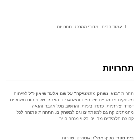
לומדים מתמטיקה עם טכנולוגיה
הערכה בארץ ובעולם
תוצרים מימי עיון וסדנאות - "קשר חם"
עמוד הבית
מדורי המרכז
תחרויות
סרטוני הדגמה
הרצאות מוקלטות
בעיות החודש
תחרויות
מדורי המרכז
יישומים דינאמיים
תחרות
"בואו נשחק מתמטיקה" על שם אלעד שיאון ז"ל
לפיתוח
פיצוחים
משחקים מתמטיים יצירתיים ומאתגרים. האתגר של פיתוח משחקים
אלגברה
יעודד יצירתיות, פתרון בעיות, והחשוב מכל אהבה והנאה
מהמתמטיקה גם למפתחים וגם למשחקים. התחרות פתוחה לכל
אלגברה
קבוצת תלמידים מז'- יב' בלווי מנחה בוגר.
פונקציות
חדו"א
בית ספר:
מקיף אמי"ת גוטוירט, שדרות.