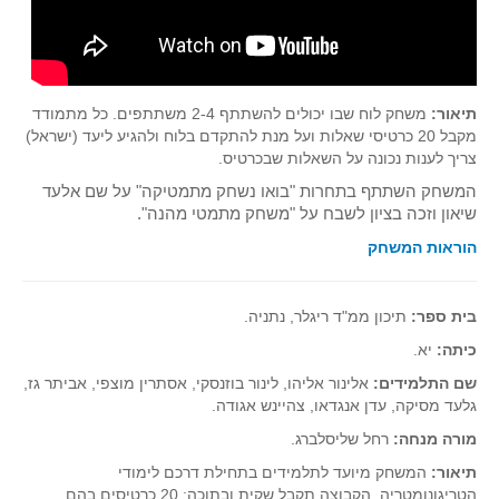
תיאור:
משחק לוח שבו יכולים להשתתף 2-4 משתתפים. כל מתמודד
מקבל 20 כרטיסי שאלות ועל מנת להתקדם בלוח ולהגיע ליעד (ישראל)
צריך לענות נכונה על השאלות שבכרטיס.
המשחק השתתף בתחרות "בואו נשחק מתמטיקה" על שם אלעד
שיאון וזכה בציון לשבח על "משחק מתמטי מהנה".
הוראות המשחק
בית ספר:
תיכון ממ"ד ריגלר, נתניה.
כיתה:
יא.
שם התלמידים:
אלינור אליהו, לינור בוזנסקי, אסתרין מוצפי, אביתר גז,
גלעד מסיקה, עדן אנגדאו, צהיינש אגודה.
מורה מנחה:
רחל שליסלברג.
תיאור:
המשחק מיועד לתלמידים בתחילת דרכם לימודי
הטריגונומטריה. הקבוצה תקבל שקית ובתוכה: 20 כרטיסים בהם