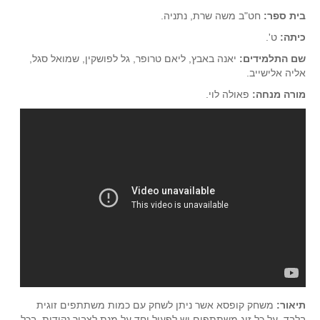
בית ספר:
חט"ב משה שרת, נתניה.
כיתה:
ט'.
שם התלמידים:
יאנה באבץ, ליאם טרופר, גל לפושקין, שמואל סגל,
אליה אלישייב.
מורה מנחה:
פאולה לוי.
תיאור:
משחק קופסא אשר ניתן לשחק עם כמות משתתפים זוגית
בלבד. על כל זוג משתתפים יש לפעול יחד על מנת לצבור נקודות. בכל