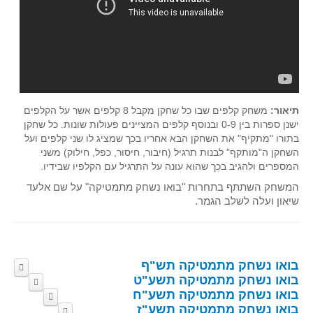
תיאור:
משחק קלפים שבו כל שחקן מקבל 8 קלפים אשר על הקלפים
ישנן ספרות בין 0-9 ובנוסף קלפים המציינים פעולות שונות. כל שחקן
בתורו "מתקיף" את השחקן הבא אחריו בכך שמציג לו שני קלפים ועל
השחקן ה"מותקף" לבנות תרגיל (חיבור, חיסור, כפל, חילוק) משני
המספרים ולהגיב בכך שהוא עונה על התרגיל עם הקלפיו שבידיו.
המשחק השתתף בתחרות "בואו נשחק מתמטיקה" על שם אלעד
שיאון ועלה לשלב הגמר.
בואו נשחק מתמטיקה תש"ף
חדר בריחה תש"ף
בואו נשחק מתמטיקה תשע"ט
חדר בריחה תשע"ט
משחקי אפליקציה תש"ף
בואו נשחק מתמטיקה תשע"ח
חדר בריחה תשע"ח
משחקי קופסה תש"ף
משחקי קופסה תשע"ט
בואו נשחק מתמטיקה תשע"ז