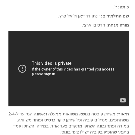
סדרות
כיתה:
ז'.
בעיות מילוליות
שם התלמידים:
יונתן דוידיאן וליאל פרץ.
עולם המספרים
מורה מנחה:
הדס בן ארצי.
סטטיסטיקה והסתברות
הסתברות
פונקציות וחדו"א
חוקיות והפונקציה
פונקצית הישר
פונקציה ריבועית
פונקצית הערך המוחלט
פונקצית השורש
פונקציה רציונאלית
תיאור:
משחק קופסה בנושא משוואות ממעלה ראשונה המיועד ל-2-4
פונקציה מעריכית ולוגריתמית
משתתפים. מטילים קוביה וכל שחקן לוקח כרטיס ופותר משוואה,
בעיות קיצון
במידה ופתר נכונה השחקן מתקדם צעד אחד. במידה והשחקן עמד
בתנאי שהופיע בקוביה יש לו צעד בונוס.
נגזרות ואינטגרלים