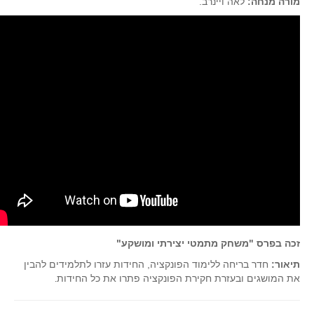
מורה מנחה:
לאה ויינרב.
סדרות
בעיות מילוליות
עולם המספרים
סטטיסטיקה והסתברות
הסתברות
פונקציות וחדו"א
חוקיות והפונקציה
פונקצית הישר
פונקציה ריבועית
פונקצית הערך המוחלט
פונקצית השורש
זכה בפרס "משחק מתמטי יצירתי ומושקע"
פונקציה רציונאלית
תיאור:
חדר בריחה ללימוד הפונקציה, החידות עזרו לתלמידים להבין
פונקציה מעריכית ולוגריתמית
את המושגים ובעזרת חקירת הפונקציה פתרו את כל החידות
.
בעיות קיצון
נגזרות ואינטגרלים