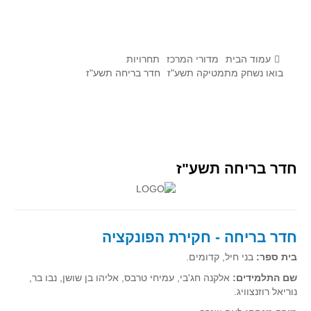
לומדים מתמטיקה עם טכנולוגיה
הערכה בארץ ובעולם
תוצרים מימי עיון וסדנאות - "קשר חם"
עמוד הבית
מדורי המרכז
תחרויות
בואו נשחק מתמטיקה תשע"ז
חדר בריחה תשע"ז
סרטוני הדגמה
הרצאות מוקלטות
בעיות החודש
מדורי המרכז
חדר בריחה תשע"ז
יישומים דינאמיים
פיצוחים
אלגברה
חדר בריחה - חקירת הפונקציה
אלגברה
בית ספר:
בני חיל, קדומים.
פונקציות
שם התלמידים:
אלקנה חג'בי, עמיחי טרבס, אליהו בן שושן, נבו בר,
נוריאל רוזנצוויג.
חדו"א