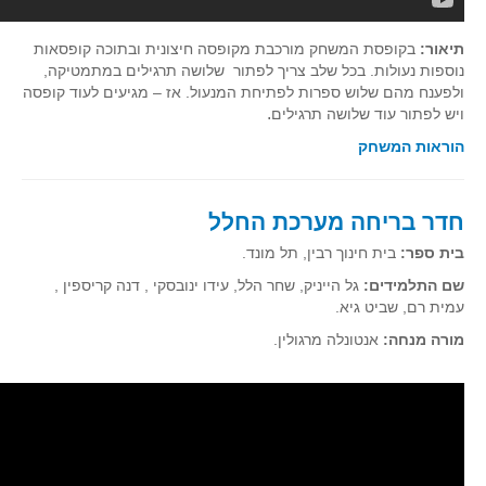
גאומטריה אנליטית
טריגונומטריה
תיאור:
בקופסת המשחק מורכבת מקופסה חיצונית ובתוכה קופסאות
נוספות נעולות. בכל שלב צריך לפתור שלושה תרגילים במתמטיקה,
שונות
ולפענח מהם שלוש ספרות לפתיחת המנעול. אז – מגיעים לעוד קופסה
יצירה
.
ויש לפתור עוד שלושה תרגילים
שעשועי מתמטיקה
הוראות המשחק
הסטוריה
כתב עת על"ה - עלון למורי המתמטיקה
חדר בריחה מערכת החלל
תחרויות
בית ספר:
בית חינוך רבין, תל מונד.
תחרות קנגורו ישראל - תש"ף
שם התלמידים:
גל הייניק, שחר הלל, עידו ינובסקי , דנה קריספין ,
עמית רם, שביט גיא.
בואו נשחק מתמטיקה תש"ף
מורה מנחה:
אנטונלה מרגולין.
בואו נשחק מתמטיקה תשע"ט
בואו נשחק מתמטיקה תשע"ח
בואו נשחק מתמטיקה תשע"ו
בואו נשחק מתמטיקה תשע"ז
בואו נשחק מתמטיקה תשע"ה