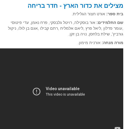
מצילים את כדור הארץ - חדר בריחה
קעירות ונקודות פיתול
בית ספר:
אורט חצור הגלילית.
במבט נוסף
שם התלמידים:
אור בוסקילה, רויטל גלבסקי, פרח נאמן, עדי פיטוסי
בעקבות מבחנים
,עומר פדלון ,ליאל פרץ ,ליאם אלמליח ,רתם קבילו ,אגם בן לולו, ניקול
המלצות השבוע
גורביץ', שילת בלחסן, נויה בן זקן.
מתנות קטנות
מורה מנחה:
אורנית מימון.
גאומטריה
משפט פיתגורס
שטחים פיצוחים
מצולעים
מרובעים
משולשים
דמיון
המעגל פיצוחים
גאומטריית המרחב