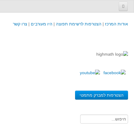
עמוד הבית
אודות המרכז
|
הצטרפות לרשימת תפוצה
|
היו מעורבים
|
צרו קשר
פינת המפמ״ר
קורסים וכנסים
קורסים והשתלמויות של מרכז המורים - כולל תוצרים
כנסים וימי עיון של מרכז המורים - כולל תוצרים
קורסים, כנסים והשתלמויות בארץ - מידע לשנה זו
לימודים באוניברסיטאות ובמכללות - מידע
משאבי הוראה ולמידה
הצטרפות למברק מתמטי
לומדים בחט"ב
לומדים בחט"ע
בית ספר יסודי