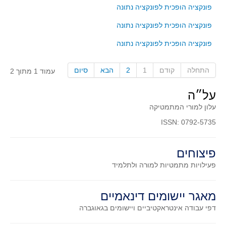
פונקציה הופכית לפונקציה נתונה
קעירות ונקודות פיתול
פונקציה הופכית לפונקציה נתונה
במבט נוסף
בעקבות מבחנים
פונקציה הופכית לפונקציה נתונה
המלצות השבוע
התחלה
קודם
1
2
הבא
סיום
עמוד 1 מתוך 2
מתנות קטנות
גאומטריה
על״ה
משפט פיתגורס
עלון למורי המתמטיקה
שטחים פיצוחים
ISSN: 0792-5735
מצולעים
פיצוחים
מרובעים
פעילויות מתמטיות
למורה ולתלמיד
משולשים
דמיון
מאגר יישומים דינאמיים
המעגל פיצוחים
דפי עבודה אינטראקטיביים ויישומים בגאוגברה
גאומטריית המרחב