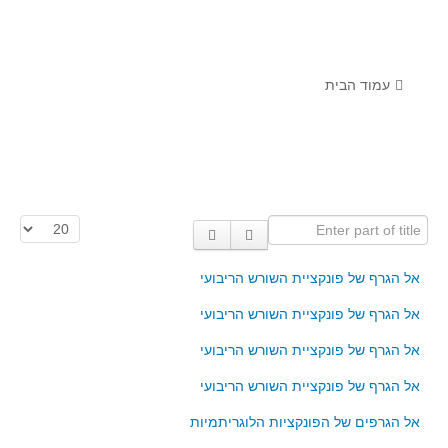
לומדים מתמטיקה עם טכנולוגיה
הערכה בארץ ובעולם
תוצרים מימי עיון וסדנאות - "קשר חם"
עמוד הבית
סרטוני הדגמה
הרצאות מוקלטות
בעיות החודש
Enter part of title
הצגת #
מדורי המרכז
יישומים דינאמיים
אל הגרף של פונקציית השורש הריבועי
פיצוחים
אל הגרף של פונקציית השורש הריבועי
אלגברה
אל הגרף של פונקציית השורש הריבועי
אלגברה
אל הגרף של פונקציית השורש הריבועי
פונקציות
אל הגרפים של הפונקציות הלוגריתמיות
חדו"א