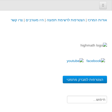
עמוד הבית
אודות המרכז
|
הצטרפות לרשימת תפוצה
|
היו מעורבים
|
צרו קשר
פינת המפמ״ר
קורסים וכנסים
קורסים והשתלמויות של מרכז המורים - כולל תוצרים
כנסים וימי עיון של מרכז המורים - כולל תוצרים
קורסים, כנסים והשתלמויות בארץ - מידע לשנה זו
לימודים באוניברסיטאות ובמכללות - מידע
משאבי הוראה ולמידה
הצטרפות למברק מתמטי
לומדים בחט"ב
לומדים בחט"ע
בית ספר יסודי