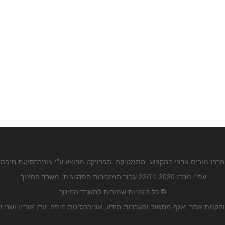
מרכז מורים ארצי במקצוע: מתמטיקה. הפרויקט מבוצע ע"י אוניברסיטת חיפה
עפ"י מכרז 22/11.2020 עבור המזכירות הפדגוגית, משרד החינוך.
©
כל הזכויות שמורות למשרד החינוך
הקמת אתר: אגף מחשוב ומערכות מידע, אוניברסיטת חיפה. עדן אוריון ושני ז