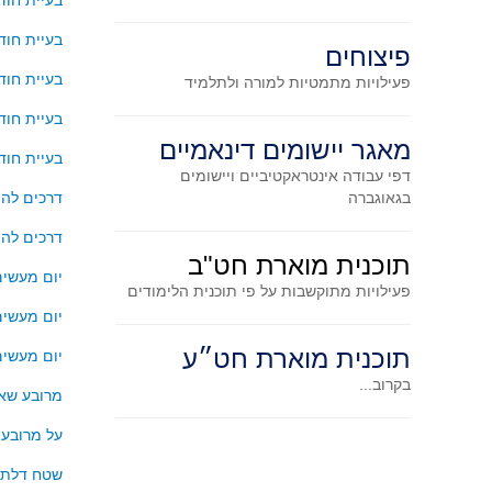
בעיית חודש מספר 22: 
בעיית חודש מספר 7
פיצוחים
בעיית חודש מספר 
פעילויות מתמטיות
למורה ולתלמיד
בעיית חודש מספר 41: נק
מאגר יישומים דינאמיים
בעיית חודש מספר 58
דפי עבודה אינטראקטיביים ויישומים
בגאוגברה
דרכים להו
דרכים להו
תוכנית מוארת חט"ב
יום מעשים
פעילויות מתוקשבות על פי תוכנית הלימודים
יום מעשים
תוכנית מוארת חט״ע
יום מעשים
בקרוב...
מרובע שאל
על מרובעי
שטח דלתו