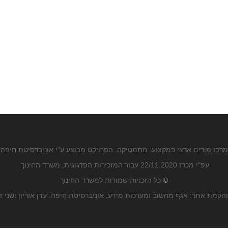
מרכז מורים ארצי במקצוע: מתמטיקה. הפרויקט מבוצע ע"י אוניברסיטת חיפה
עפ"י מכרז 22/11.2020 עבור המזכירות הפדגוגית, משרד החינוך.
©
כל הזכויות שמורות למשרד החינוך
הקמת אתר: אגף מחשוב ומערכות מידע, אוניברסיטת חיפה. עדן אוריון ושני ז