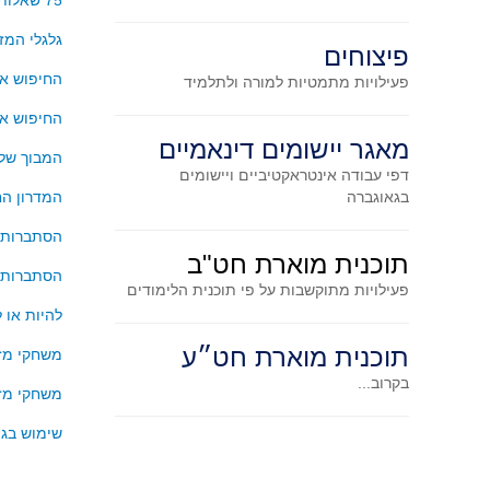
75 שאלות קצרות לתרגול וחידוד ההבנה
גלגלי המז
פיצוחים
החיפוש אח
פעילויות מתמטיות
למורה ולתלמיד
החיפוש אח
מאגר יישומים דינאמיים
המבוך של 
דפי עבודה אינטראקטיביים ויישומים
בגאוגברה
המדרון ה
הסתברות
תוכנית מוארת חט"ב
הסתברות –
פעילויות מתוקשבות על פי תוכנית הלימודים
להיות או 
תוכנית מוארת חט״ע
משחקי מזל
בקרוב...
משחקי מזל
שימוש בגי