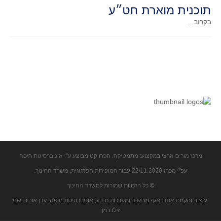
תוכנית מוארת חט״ע
בקרוב...
מרכז מורים ארצי במקצוע: מתמטיקה. הפרויקט מבוצע ע"י אוניברסיטת חיפה
עפ"י מכרז 22/11.2020 עבור המזכירות הפדגוגית, משרד החינוך.
©
כל הזכויות שמורות למשרד החינוך
עיצוב והקמת אתר: אגף מחשוב ומערכות מידע, אוניברסיטת חיפה. עדן אוריון ושני
זילברמן