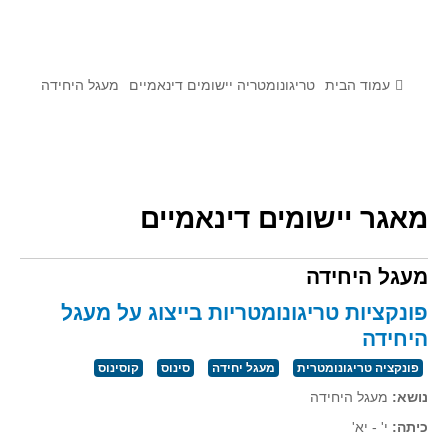
לומדים מתמטיקה עם טכנולוגיה
הערכה בארץ ובעולם
תוצרים מימי עיון וסדנאות - "קשר חם"
עמוד הבית
טריגונומטריה יישומים דינאמיים
מעגל היחידה
סרטוני הדגמה
הרצאות מוקלטות
בעיות החודש
מאגר יישומים דינאמיים
מדורי המרכז
מעגל היחידה
יישומים דינאמיים
פיצוחים
פונקציות טריגונומטריות בייצוג על מעגל
אלגברה
היחידה
אלגברה
פונקציה טריגונומטרית
מעגל יחידה
סינוס
קוסינוס
פונקציות
נושא:
מעגל היחידה
חדו"א
כיתה:
י' - יא'