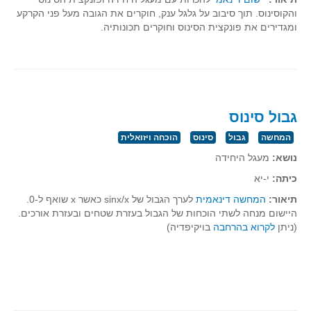
והקוסינוס. תוך סיבוב על גלגל ענק, חוקרים את הגובה מעל פני הקרקע
קעירות ונקודות פיתול
ומגדירים את פונקצית הסינוס וחוקרים תכונותיה.
במבט נוסף
בעקבות מבחנים
המלצות השבוע
מתנות קטנות
גבול סינוס
גאומטריה
המחשה
גבול
סינוס
הוכחה ויזואלית
משפט פיתגורס
נושא:
מעגל היחידה
שטחים פיצוחים
כיתה:
י-יא
מצולעים
תיאור:
המחשה דינאמית
לערך הגבול של sinx/x כאשר x שואף ל-0.
מרובעים
היישום מנחה לשתי הוכחות של הגבול בעזרת שטחים ובעזרת אורכים.
(ניתן
לקרוא בהרחבה
בויקיפדיה)
משולשים
דמיון
המעגל פיצוחים
גאומטריית המרחב