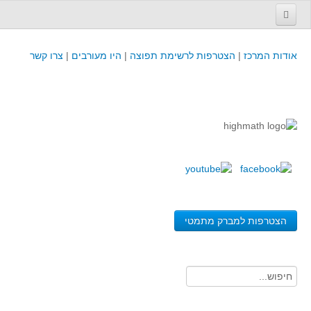
עמוד הבית
אודות המרכז
|
הצטרפות לרשימת תפוצה
|
היו מעורבים
|
צרו קשר
פינת המפמ״ר
קורסים וכנסים
קורסים והשתלמויות של מרכז המורים - כולל תוצרים
כנסים וימי עיון של מרכז המורים - כולל תוצרים
קורסים, כנסים והשתלמויות בארץ - מידע לשנה זו
לימודים באוניברסיטאות ובמכללות - מידע
משאבי הוראה ולמידה
הצטרפות למברק מתמטי
לומדים בחט"ב
לומדים בחט"ע
בית ספר יסודי