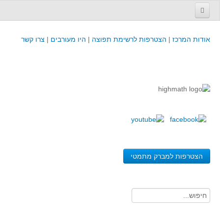
עמוד הבית
אודות המרכז
|
הצטרפות לרשימת תפוצה
|
היו מעורבים
|
צרו קשר
פינת המפמ״ר
קורסים וכנסים
קורסים והשתלמויות של מרכז המורים - כולל תוצרים
כנסים וימי עיון של מרכז המורים - כולל תוצרים
קורסים, כנסים והשתלמויות בארץ - מידע לשנה זו
לימודים באוניברסיטאות ובמכללות - מידע
משאבי הוראה ולמידה
הצטרפות למברק מתמטי
לומדים בחט"ב
לומדים בחט"ע
בית ספר יסודי