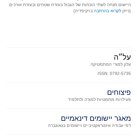
סדרות
היישום מנחה לשתי הוכחות של הגבול בעזרת שטחים ובעזרת אורכים.
(ניתן
לקרוא בהרחבה
בויקיפדיה)
בעיות מילוליות
עולם המספרים
סטטיסטיקה והסתברות
הסתברות
פונקציות וחדו"א
על״ה
חוקיות והפונקציה
עלון למורי המתמטיקה
פונקצית הישר
ISSN: 0792-5735
פונקציה ריבועית
פונקצית הערך המוחלט
פיצוחים
פונקצית השורש
פעילויות מתמטיות
למורה ולתלמיד
פונקציה רציונאלית
פונקציה מעריכית ולוגריתמית
מאגר יישומים דינאמיים
דפי עבודה אינטראקטיביים ויישומים בגאוגברה
בעיות קיצון
נגזרות ואינטגרלים