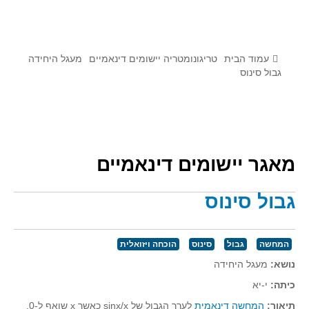
לומדים מתמטיקה עם טכנולוגיה
הערכה בארץ ובעולם
תוצרים מימי עיון וסדנאות - "קשר חם"
עמוד הבית
טריגונומטריה יישומים דינאמיים
מעגל היחידה
גבול סינוס
סרטוני הדגמה
הרצאות מוקלטות
בעיות החודש
מאגר יישומים דינאמיים
מדורי המרכז
יישומים דינאמיים
גבול סינוס
פיצוחים
אלגברה
המחשה
גבול
סינוס
הוכחה ויזואלית
אלגברה
נושא:
מעגל היחידה
פונקציות
כיתה:
י-יא
חדו"א
תיאור:
המחשה דינאמית
לערך הגבול של sinx/x כאשר x שואף ל-0.