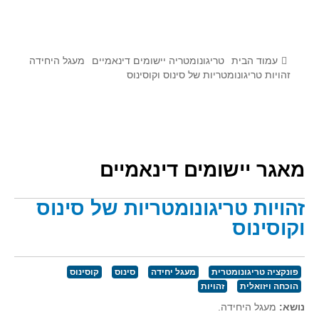
לומדים מתמטיקה עם טכנולוגיה
הערכה בארץ ובעולם
תוצרים מימי עיון וסדנאות - "קשר חם"
עמוד הבית
טריגונומטריה יישומים דינאמיים
מעגל היחידה
זהויות טריגונומטריות של סינוס וקוסינוס
סרטוני הדגמה
הרצאות מוקלטות
בעיות החודש
מאגר יישומים דינאמיים
מדורי המרכז
יישומים דינאמיים
זהויות טריגונומטריות של סינוס
פיצוחים
וקוסינוס
אלגברה
אלגברה
פונקציה טריגונומטרית
מעגל יחידה
סינוס
קוסינוס
פונקציות
הוכחה ויזואלית
זהויות
חדו"א
נושא:
מעגל היחידה
.