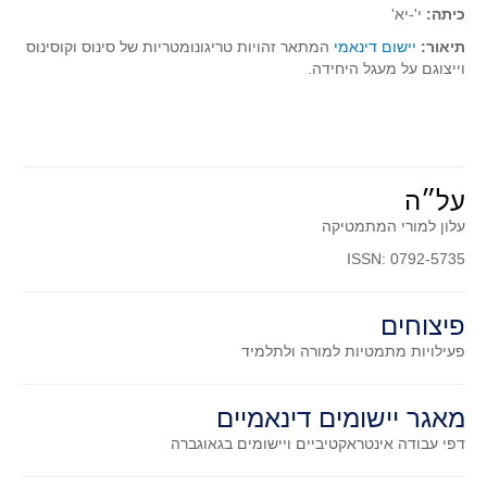
סדרות
כיתה:
י'-יא'
בעיות מילוליות
תיאור:
יישום דינאמי
המתאר זהויות טריגונומטריות של סינוס וקוסינוס
וייצוגם על מעגל היחידה.
עולם המספרים
סטטיסטיקה והסתברות
הסתברות
פונקציות וחדו"א
על״ה
חוקיות והפונקציה
עלון למורי המתמטיקה
פונקצית הישר
ISSN: 0792-5735
פונקציה ריבועית
פונקצית הערך המוחלט
פיצוחים
פונקצית השורש
פעילויות מתמטיות
למורה ולתלמיד
פונקציה רציונאלית
מאגר יישומים דינאמיים
פונקציה מעריכית ולוגריתמית
דפי עבודה אינטראקטיביים ויישומים בגאוגברה
בעיות קיצון
נגזרות ואינטגרלים