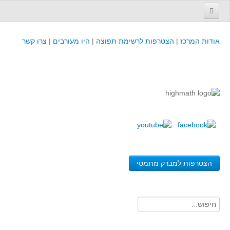
עמוד הבית
אודות המרכז
|
הצטרפות לרשימת תפוצה
|
היו מעורבים
|
צרו קשר
פינת המפמ״ר
קורסים וכנסים
קורסים והשתלמויות של מרכז המורים - כולל תוצרים
כנסים וימי עיון של מרכז המורים - כולל תוצרים
קורסים, כנסים והשתלמויות בארץ - מידע לשנה זו
לימודים באוניברסיטאות ובמכללות - מידע
משאבי הוראה ולמידה
הצטרפות למברק מתמטי
לומדים בחט"ב
לומדים בחט"ע
בית ספר יסודי