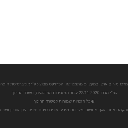
מרכז מורים ארצי במקצוע: מתמטיקה. הפרויקט מבוצע ע"י אוניברסיטת חיפה
עפ"י מכרז 22/11.2020 עבור המזכירות הפדגוגית, משרד החינוך.
©
כל הזכויות שמורות למשרד החינוך
הקמת אתר: אגף מחשוב ומערכות מידע, אוניברסיטת חיפה. עדן אוריון ושני ז