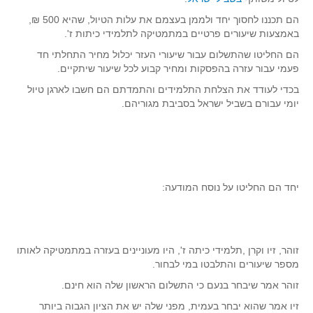
תרבומטיקה
הם תכננו לחסוך יחד ולממן בעצמם את עלות הטיול, שהיא 500 ₪,
באמצעות שיעורים פרטיים במתמטיקה לתלמידי כיתות ז'.
ספרים ומספרים
הם החליטו שהתשלום עבור שיעורי העזר יכלול מחיר התחלתי חד
סרטים וקולנוע
פעמי עבור עזרה בהפסקות ומחיר קבוע לכל שיעור שיתקיים.
הומור ומתמטיקה
בכדי לעודד את הצלחת התלמידים והתמדתם הם חשבו לארגן טיול
יומי עבורם בשביל ישראל בסביבת מגוריהם.
פוסטרים
כתבי עת, עתונות ובלוגים מתמטיים
סרטונים מתמטיים
מאמרים
יחד הם החליטו על נוסח המודעה:
קבוצות דיון
זוהר, זיו וקרן ,תלמידי כיתה ז', היו מעוניינים בעזרה במתמטיקה לאותו
מספר שיעורים והתלבטו במי לבחור.
זוהר אמר שיבחר בנעם כי התשלום הראשון שלה הוא חינם.
זיו אמר שהוא יבחר בעמית, מפני שלה יש את הציון הגבוה ביותר