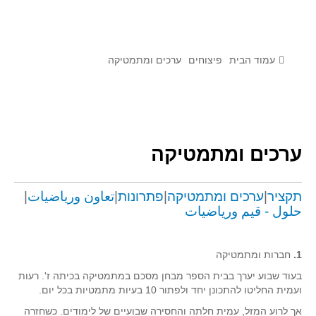
לומדים מתמטיקה עם טכנולוגיה
הערכה בארץ ובעולם
תוצרים מימי עיון וסדנאות - "קשר חם"
עמוד הבית
פיצוחים
ערכים ומתמטיקה
סרטוני הדגמה
הרצאות מוקלטות
בעיות החודש
ערכים ומתמטיקה
מדורי המרכז
יישומים דינאמיים
תקציר
|
ערכים ומתמטיקה
|
פתרונות
|
تعاون ورياضيات
|
حلول - قيم ورياضيات
פיצוחים
אלגברה
1.
חברות ומתמטיקה
אלגברה
בעוד שבוע יערך בבית הספר מבחן מסכם במתמטיקה בכיתה ז'. רעות
פונקציות
ועמית החליטו להתכונן יחד ולפתור 10 בעיות מתמטיות בכל יום.
חדו"א
אך לרוע המזל, עמית חלתה והחסירה שבועיים של לימודים. כשחזרה