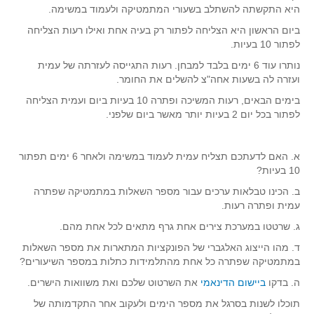
סדרות
היא התקשתה להשתלב בשעורי המתמטיקה ולעמוד במשימה.
בעיות מילוליות
ביום הראשון היא הצליחה לפתור רק בעיה אחת ואילו רעות הצליחה
לפתור 10 בעיות.
עולם המספרים
נותרו עוד 6 ימים בלבד למבחן. רעות התגייסה לעזרתה של עמית
סטטיסטיקה והסתברות
ועזרה לה בשעות אחה"צ להשלים את החומר.
הסתברות
בימים הבאים, רעות המשיכה ופתרה 10 בעיות ביום ועמית הצליחה
לפתור בכל יום 2 בעיות יותר מאשר ביום שלפני.
פונקציות וחדו"א
חוקיות והפונקציה
א. האם לדעתכם תצליח עמית לעמוד במשימה ולאחר 6 ימים תפתור
פונקצית הישר
10 בעיות?
פונקציה ריבועית
ב. הכינו טבלאות ערכים עבור מספר השאלות במתמטיקה שפתרה
פונקצית הערך המוחלט
עמית ופתרה רעות.
פונקצית השורש
ג. שרטטו במערכת צירים אחת גרף מתאים לכל אחת מהם.
פונקציה רציונאלית
ד. מהו הייצוג האלגברי של הפונקציות המתארות את מספר השאלות
במתמטיקה שפתרה כל אחת מהתלמידות כתלות במספר השיעורים?
פונקציה מעריכית ולוגריתמית
ה. בדקו
ביישום הדינאמי
את השרטוט שלכם ואת משוואות הישרים.
בעיות קיצון
תוכלו לשנות בסרגל את מספר הימים ולעקוב אחר התקדמותה של
נגזרות ואינטגרלים