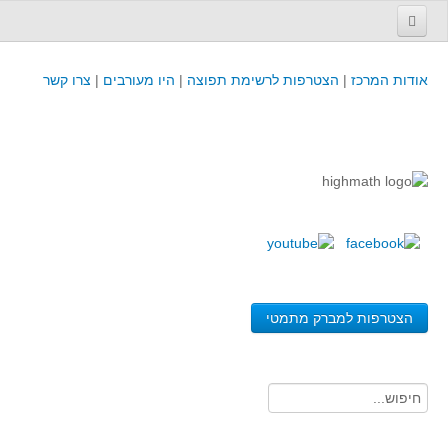
עמוד הבית
אודות המרכז
|
הצטרפות לרשימת תפוצה
|
היו מעורבים
|
צרו קשר
פינת המפמ״ר
קורסים וכנסים
קורסים והשתלמויות של מרכז המורים - כולל תוצרים
כנסים וימי עיון של מרכז המורים - כולל תוצרים
קורסים, כנסים והשתלמויות בארץ - מידע לשנה זו
לימודים באוניברסיטאות ובמכללות - מידע
משאבי הוראה ולמידה
הצטרפות למברק מתמטי
לומדים בחט"ב
לומדים בחט"ע
בית ספר יסודי