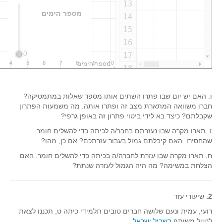
גאומטריה אנליטית
טריגונומטריה
שונות
יצירה
שעשועי מתמטיקה
הסטוריה
כתב עת על"ה - עלון למורי המתמטיקה
ו. האם יש יום שבו פתרו השתים אותו מספר שאלות במתמטיקה?
חברו משוואה המתארת מצב זה ופתרו אותה. מה משמעות הפתרון
תחרויות
שקבלתם? כיצד בא לידי ביטוי פתרון זה באופן גרפי?
תחרות קנגורו ישראל - תש"ף
ז. תארו מקרה שבו נעזרתם בחבר/ה לכיתה כדי להשלים חומר
שהחסירו. האם קיבלתם גמול בעבור עזרתכם? אם כן, מהו?
בואו נשחק מתמטיקה תש"ף
ח. תארו מקרה שבו עזרת לחברה/ה בכיתה כדי להשלים חומר. האם
בואו נשחק מתמטיקה תשע"ט
הצלחת במשימה? מה היה הגמול לעזרה שנתת?
בואו נשחק מתמטיקה תשע"ח
בואו נשחק מתמטיקה תשע"ו
2.
שיעורי עזר
בואו נשחק מתמטיקה תשע"ז
רועי, עמית ונעם שלושה חברים טובים תלמידי כיתה ט, תכננו לצאת
בואו נשחק מתמטיקה תשע"ה
לטיול משותף
בשביל ישראל
.