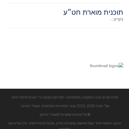
תוכנית מוארת חט״ע
בקרוב...
מרכז מורים ארצי במקצוע: מתמטיקה. הפרויקט מבוצע ע"י אוניברסיטת חיפה
עפ"י מכרז 22/11.2020 עבור המזכירות הפדגוגית, משרד החינוך.
©
כל הזכויות שמורות למשרד החינוך
עיצוב והקמת אתר: אגף מחשוב ומערכות מידע, אוניברסיטת חיפה. עדן אוריון ושני
זילברמן