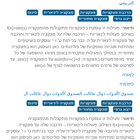
סדרות
التربيعي
בעיות מילוליות
הרכבת פונקציות
פונקציות
פונקציה ליניארית
סינוס
ייצוג גרפי
פונקציה מחזורית
עולם המספרים
תיאור:
פעילות זו עוסקת בפונקציות מתקבלות מהפונקציה f(x)=sin(x)
סטטיסטיקה והסתברות
בשילוב פעולות לינאריות – הרכבה שלה על פונקציה לינארית והרכבה
של פונקציה לינארית עליה. כבר בכיתות ט' ו-י' עוסקים בשיקופים
הסתברות
ומתיחות אנכיות ואופקיות של פולינומים. כאן העיסוק הוא בפונקציה
פונקציות וחדו"א
מחזורית. במהלך הפעילות מתבררת באופן מדורג ההשפעה של כל
אחד מהפרמטרים בפונקציה: asin(bx+c)+d על הפונקציה sin(x), עד
חוקיות והפונקציה
לסרטוט של גרפים מתאימים בהשוואה לגרף של sin(x).
פונקצית הישר
למורה
פונקציה ריבועית
לתלמיד
פונקצית הערך המוחלט
صندوق األدوات دوال عائالت الصندوق األدوات دوال عائالت ال
פונקצית השורש
הרכבת פונקציות
פונקציות
פונקציה ליניארית
סינוס
פונקציה רציונאלית
ייצוג גרפי
פונקציה מחזורית
פונקציה מעריכית ולוגריתמית
תיאור:
פעילות זו עוסקת בפונקציות מתקבלות מהפונקציה
f(x)=cos(x) בשילוב פעולות לינאריות – הרכבה שלה על פונקציה
בעיות קיצון
לינארית והרכבה של פונקציה לינארית עליה. כבר בכיתות ט' ו-י' עוסקים
בשיקופים ומתיחות אנכיות ואופקיות של פולינומים. כאן העיסוק הוא
נגזרות ואינטגרלים