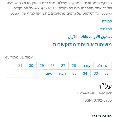
בפונקציה מחזורית. במהלך הפעילות מתבררת באופן מדורג ההשפעה
קעירות ונקודות פיתול
של כל אחד מהפרמטרים בפונקציה: acos(bx+c)+d על הפונקציה
cos(x), עד לסרטוט של גרפים מתאימים בהשוואה לגרף של cos(x).
במבט נוסף
למורה
בעקבות מבחנים
לתלמיד
המלצות השבוע
صندوق الأدوات
عائلات الدّوال
מתנות קטנות
משימות אוריינות מתוקשבות
גאומטריה
משפט פיתגורס
עמוד 31 מתוך 45
שטחים פיצוחים
התחלה
קודם
26
27
28
29
30
31
מצולעים
32
33
34
35
הבא
סיום
מרובעים
על״ה
משולשים
עלון למורי המתמטיקה
דמיון
ISSN: 0792-5735
המעגל פיצוחים
גאומטריית המרחב
פיצוחים