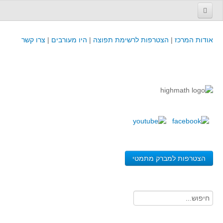
עמוד הבית
אודות המרכז
|
הצטרפות לרשימת תפוצה
|
היו מעורבים
|
צרו קשר
פינת המפמ״ר
קורסים וכנסים
קורסים והשתלמויות של מרכז המורים - כולל תוצרים
כנסים וימי עיון של מרכז המורים - כולל תוצרים
קורסים, כנסים והשתלמויות בארץ - מידע לשנה זו
לימודים באוניברסיטאות ובמכללות - מידע
משאבי הוראה ולמידה
הצטרפות למברק מתמטי
לומדים בחט"ב
לומדים בחט"ע
בית ספר יסודי