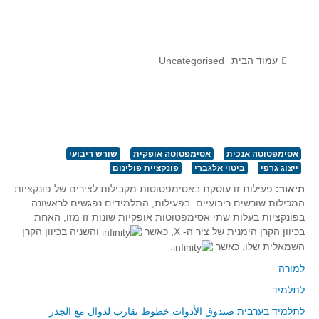
לומדים מתמטיקה עם טכנולוגיה
הערכה בארץ ובעולם
תוצרים מימי עיון וסדנאות - "קשר חם"
עמוד הבית
Uncategorised
סרטוני הדגמה
הרצאות מוקלטות
בעיות החודש
אסימפטוטה אנכית
אסימפטוטה אופקית
שורש ריבועי
ייצוג גרפי
ביטוי אלגברי
פונקציית פולינום
מדורי המרכז
תיאור:
פעילות זו עוסקת באסימפטוטות מקבילות לצירים של פונקציות
יישומים דינאמיים
המכילות שורשים ריבועיים. בפעילות, התלמידים נפגשים לראשונה
פיצוחים
בפונקציות בעלות שתי אסימפטוטות אופקיות שונות זו מזו, האחת
בכיוון הקרן הימנית של ציר ה- X, כאשר
והשניה בכיוון הקרן
אלגברה
השמאלית שלו, כאשר
.
אלגברה
למורה
פונקציות
לתלמיד
חדו"א
לתלמיד בערבית صندوق الأدوات خطوط تقارب لدوال مع الجذر