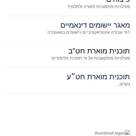
גאומטריה אנליטית
פעילויות מתמטיות
למורה ולתלמיד
טריגונומטריה
שונות
מאגר יישומים דינאמיים
יצירה
דפי עבודה אינטראקטיביים ויישומים בגאוגברה
שעשועי מתמטיקה
הסטוריה
תוכנית מוארת חט"ב
פעילויות מתוקשבות על פי תוכנית הלימודים
כתב עת על"ה - עלון למורי המתמטיקה
תחרויות
תוכנית מוארת חט״ע
תחרות קנגורו ישראל - תש"ף
בקרוב...
בואו נשחק מתמטיקה תש"ף
בואו נשחק מתמטיקה תשע"ט
בואו נשחק מתמטיקה תשע"ח
בואו נשחק מתמטיקה תשע"ו
בואו נשחק מתמטיקה תשע"ז
בואו נשחק מתמטיקה תשע"ה