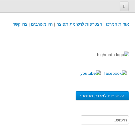
עמוד הבית
אודות המרכז
|
הצטרפות לרשימת תפוצה
|
היו מעורבים
|
צרו קשר
פינת המפמ״ר
קורסים וכנסים
קורסים והשתלמויות של מרכז המורים - כולל תוצרים
כנסים וימי עיון של מרכז המורים - כולל תוצרים
קורסים, כנסים והשתלמויות בארץ - מידע לשנה זו
לימודים באוניברסיטאות ובמכללות - מידע
משאבי הוראה ולמידה
הצטרפות למברק מתמטי
לומדים בחט"ב
לומדים בחט"ע
בית ספר יסודי