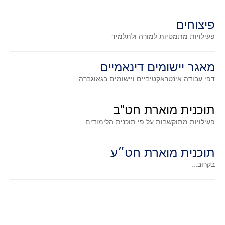
קעירות ונקודות פיתול
פיצוחים
במבט נוסף
פעילויות מתמטיות
למורה ולתלמיד
בעקבות מבחנים
המלצות השבוע
מאגר יישומים דינאמיים
מתנות קטנות
דפי עבודה אינטראקטיביים ויישומים בגאוגברה
גאומטריה
משפט פיתגורס
תוכנית מוארת חט"ב
שטחים פיצוחים
פעילויות מתוקשבות על פי תוכנית הלימודים
מצולעים
תוכנית מוארת חט״ע
מרובעים
בקרוב...
משולשים
דמיון
המעגל פיצוחים
גאומטריית המרחב