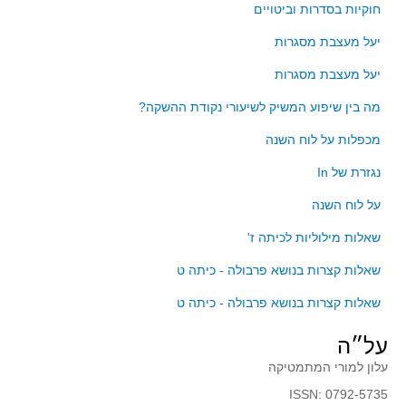
סדרות
חוקיות בסדרות וביטויים
בעיות מילוליות
יעל מעצבת מסגרות
עולם המספרים
יעל מעצבת מסגרות
סטטיסטיקה והסתברות
מה בין שיפוע המשיק לשיעורי נקודת ההשקה?
הסתברות
מכפלות על לוח השנה
פונקציות וחדו"א
נגזרת של In
חוקיות והפונקציה
פונקצית הישר
על לוח השנה
פונקציה ריבועית
שאלות מילוליות לכיתה ז'
פונקצית הערך המוחלט
שאלות קצרות בנושא פרבולה - כיתה ט
פונקצית השורש
שאלות קצרות בנושא פרבולה - כיתה ט
פונקציה רציונאלית
על״ה
פונקציה מעריכית ולוגריתמית
עלון למורי המתמטיקה
בעיות קיצון
ISSN: 0792-5735
נגזרות ואינטגרלים