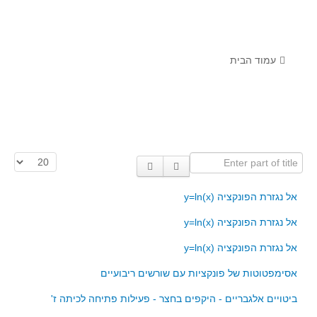
לומדים מתמטיקה עם טכנולוגיה
הערכה בארץ ובעולם
תוצרים מימי עיון וסדנאות - "קשר חם"
עמוד הבית
סרטוני הדגמה
הרצאות מוקלטות
בעיות החודש
Enter part of title
הצגת #
מדורי המרכז
יישומים דינאמיים
אל נגזרת הפונקציה y=ln(x)
פיצוחים
אל נגזרת הפונקציה y=ln(x)
אלגברה
אל נגזרת הפונקציה y=ln(x)
אלגברה
אסימפטוטות של פונקציות עם שורשים ריבועיים
פונקציות
ביטויים אלגבריים - היקפים בחצר - פעילות פתיחה לכיתה ז'
חדו"א