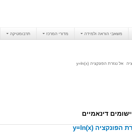
משאבי הוראה ולמידה
מדורי המרכז
תרבומטיקה
יה
אל נגזרת הפונקציה y=ln(x)
ישומים דינאמיים
הפונקציה y=ln(x)