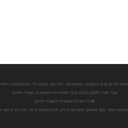
מרכז מורים ארצי במקצוע: מתמטיקה. הפרויקט מבוצע ע"י אוניברסיטת חיפה
עפ"י מכרז 22/11.2020 עבור המזכירות הפדגוגית, משרד החינוך.
©
כל הזכויות שמורות למשרד החינוך
הקמת אתר: אגף מחשוב ומערכות מידע, אוניברסיטת חיפה. עדן אוריון ושני ז