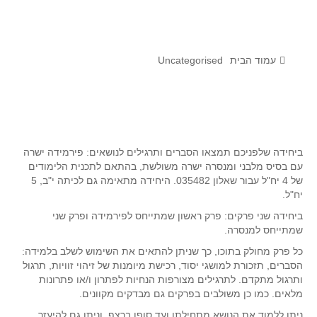
לומדים מתמטיקה עם טכנולוגיה
הערכה בארץ ובעולם
תוצרים מימי עיון וסדנאות - "קשר חם"
עמוד הבית
Uncategorised
סרטוני הדגמה
הרצאות מוקלטות
בעיות החודש
ביחידה שלפניכם תמצאו הסברים ותרגילים לנושאים: פירמידה ישרה
עם בסיס מלבני ומנסרה ישרה משולשת, בהתאם לתכנית הלימודים
מדורי המרכז
של 4 יח"ל עבור שאלון 035482. היחידה מתאימה גם לכיתה י"ב, 5
יישומים דינאמיים
יח"ל.
פיצוחים
ביחידה שני פרקים: פרק ראשון שמתייחס לפירמידה ופרק שני
שמתייחס למנסרה.
אלגברה
כל פרק מחולק בתוכו, כך שניתן להתאים את השימוש לשלב בלמידה:
אלגברה
הסברים, תזכורת למושגי יסוד, רכישת מיומנות של זיהוי זוויות, תרגול
ותרגול מתקדם. לתרגילים מצורפות הנחיות לפתרון ו/או פתרונות
פונקציות
מלאים. כמו כן משולבים בפרקים גם מבדקים מקוונים.
חדו"א
ניתן ללמוד את הנושא מתחילתו ועד סופו ברצף, וניתן גם להיעזר