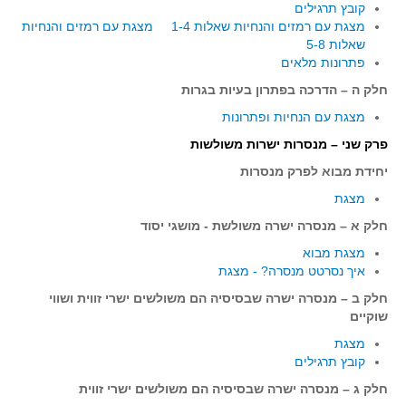
קובץ תרגילים
קעירות ונקודות פיתול
מצגת עם רמזים והנחיות שאלות 1-4
מצגת עם רמזים והנחיות
שאלות 5-8
במבט נוסף
פתרונות מלאים
בעקבות מבחנים
חלק ה – הדרכה בפתרון בעיות בגרות
המלצות השבוע
מצגת עם הנחיות ופתרונות
מתנות קטנות
פרק שני – מנסרות ישרות משולשות
גאומטריה
יחידת מבוא לפרק מנסרות
משפט פיתגורס
מצגת
שטחים פיצוחים
חלק א – מנסרה ישרה משולשת - מושגי יסוד
מצולעים
מצגת מבוא
איך נסרטט מנסרה? - מצגת
מרובעים
חלק ב – מנסרה ישרה שבסיסיה הם משולשים ישרי זווית ושווי
משולשים
שוקיים
דמיון
מצגת
המעגל פיצוחים
קובץ תרגילים
גאומטריית המרחב
חלק ג – מנסרה ישרה שבסיסיה הם משולשים ישרי זווית