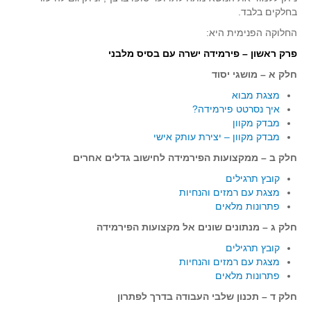
סדרות
בחלקים בלבד.
בעיות מילוליות
החלוקה הפנימית היא:
עולם המספרים
פרק ראשון – פירמידה ישרה עם בסיס מלבני
סטטיסטיקה והסתברות
חלק א – מושגי יסוד
הסתברות
מצגת מבוא
איך נסרטט פירמידה?
פונקציות וחדו"א
מבדק מקוון
חוקיות והפונקציה
מבדק מקוון – יצירת עותק אישי
פונקצית הישר
חלק ב – ממקצועות הפירמידה לחישוב גדלים אחרים
פונקציה ריבועית
קובץ תרגילים
מצגת עם רמזים והנחיות
פונקצית הערך המוחלט
פתרונות מלאים
פונקצית השורש
חלק ג – מנתונים שונים אל מקצועות הפירמידה
פונקציה רציונאלית
קובץ תרגילים
מצגת עם רמזים והנחיות
פונקציה מעריכית ולוגריתמית
פתרונות מלאים
בעיות קיצון
חלק ד – תכנון שלבי העבודה בדרך לפתרון
נגזרות ואינטגרלים