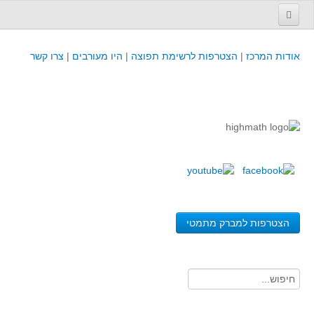
עמוד הבית
אודות המרכז
|
הצטרפות לרשימת תפוצה
|
היו מעורבים
|
צרו קשר
פינת המפמ״ר
קורסים וכנסים
קורסים והשתלמויות של מרכז המורים - כולל תוצרים
כנסים וימי עיון של מרכז המורים - כולל תוצרים
קורסים, כנסים והשתלמויות בארץ - מידע לשנה זו
לימודים באוניברסיטאות ובמכללות - מידע
משאבי הוראה ולמידה
הצטרפות למברק מתמטי
לומדים בחט"ב
לומדים בחט"ע
בית ספר יסודי