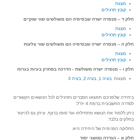
גאומטריה אנליטית
מצגת
קובץ תרגילים
טריגונומטריה
חלק ד – מנסרה ישרה שבסיסיה הם משולשים שווי שוקיים
שונות
מצגת
יצירה
קובץ תרגילים
שעשועי מתמטיקה
חלק ה – מנסרה ישרה שבסיסיה הם משולשים שווי צלעות
הסטוריה
מצגת
קובץ תרגילים
כתב עת על"ה - עלון למורי המתמטיקה
חלק ו
–
מנסרה ישרה משולשת - הדרכה בפתרון בעיות בגרות
תחרויות
מצגות:
בעיה 1
,
בעיה 2
,
בעיה 3
תחרות קנגורו ישראל - תש"ף
בואו נשחק מתמטיקה תש"ף
ביחידה שלפניכם תמצאו הסברים ותרגילים לכל הנושאים הקשורים
בואו נשחק מתמטיקה תשע"ט
לסדרה החשבונית ברמת 4 יח"ל.
בואו נשחק מתמטיקה תשע"ח
ניתן ללמוד את הנושא מתחילתו ועד סופו ברצף, וניתן גם להיעזר
בואו נשחק מתמטיקה תשע"ו
בחלקים בלבד.
בואו נשחק מתמטיקה תשע"ז
החלוקה הפנימית של היחידה היא:
בואו נשחק מתמטיקה תשע"ה
חלק א – הגדרה ומושגי יסוד