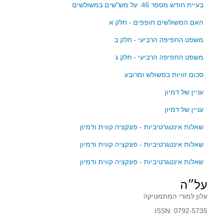
סדרות
בעיית חודש מספר 46: על מש"שים במשולשים
בעיות מילוליות
האם המשולשים חופפים - חלק א
עולם המספרים
משפט החפיפה הרביעי - חלק ב
סטטיסטיקה והסתברות
משפט החפיפה הרביעי - חלק ג
הסתברות
סכום זוויות במשולש ומרובע
פונקציות וחדו"א
עניין של דמיון
חוקיות והפונקציה
פונקצית הישר
עניין של דמיון
פונקציה ריבועית
שאלות אינטגרטיביות - פונקציה קווית ודמיון
פונקצית הערך המוחלט
שאלות אינטגרטיביות - פונקציה קווית ודמיון
פונקצית השורש
שאלות אינטגרטיביות - פונקציה קווית ודמיון
פונקציה רציונאלית
על״ה
פונקציה מעריכית ולוגריתמית
עלון למורי המתמטיקה
בעיות קיצון
ISSN: 0792-5735
נגזרות ואינטגרלים