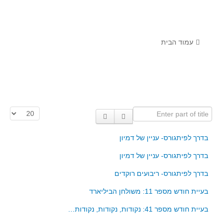
לומדים מתמטיקה עם טכנולוגיה
הערכה בארץ ובעולם
תוצרים מימי עיון וסדנאות - "קשר חם"
עמוד הבית
סרטוני הדגמה
הרצאות מוקלטות
בעיות החודש
Enter part of title
הצגת #
מדורי המרכז
יישומים דינאמיים
בדרך לפיתגורס- עניין של דמיון
פיצוחים
בדרך לפיתגורס- עניין של דמיון
אלגברה
בדרך לפיתגורס- ריבועים רוקדים
אלגברה
בעיית חודש מספר 11: משולחן הביליארד
פונקציות
בעיית חודש מספר 41: נקודות, נקודות, נקודות…
חדו"א