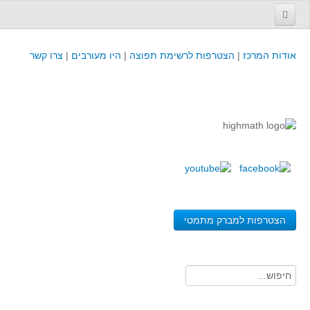
עמוד הבית
אודות המרכז
|
הצטרפות לרשימת תפוצה
|
היו מעורבים
|
צרו קשר
פינת המפמ״ר
קורסים וכנסים
קורסים והשתלמויות של מרכז המורים - כולל תוצרים
כנסים וימי עיון של מרכז המורים - כולל תוצרים
קורסים, כנסים והשתלמויות בארץ - מידע לשנה זו
לימודים באוניברסיטאות ובמכללות - מידע
משאבי הוראה ולמידה
הצטרפות למברק מתמטי
לומדים בחט"ב
לומדים בחט"ע
בית ספר יסודי