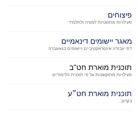
קעירות ונקודות פיתול
פיצוחים
במבט נוסף
פעילויות מתמטיות
למורה ולתלמיד
בעקבות מבחנים
המלצות השבוע
מאגר יישומים דינאמיים
מתנות קטנות
דפי עבודה אינטראקטיביים ויישומים בגאוגברה
גאומטריה
משפט פיתגורס
תוכנית מוארת חט"ב
שטחים פיצוחים
פעילויות מתוקשבות על פי תוכנית הלימודים
מצולעים
תוכנית מוארת חט״ע
מרובעים
בקרוב...
משולשים
דמיון
המעגל פיצוחים
גאומטריית המרחב