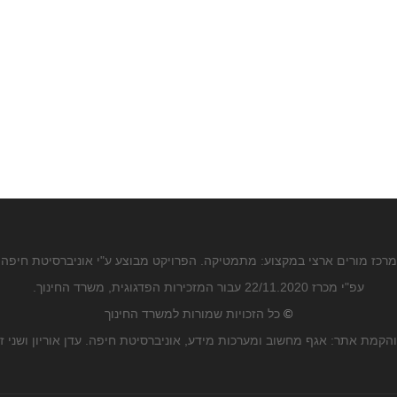
מרכז מורים ארצי במקצוע: מתמטיקה. הפרויקט מבוצע ע"י אוניברסיטת חיפה
עפ"י מכרז 22/11.2020 עבור המזכירות הפדגוגית, משרד החינוך.
©
כל הזכויות שמורות למשרד החינוך
הקמת אתר: אגף מחשוב ומערכות מידע, אוניברסיטת חיפה. עדן אוריון ושני ז