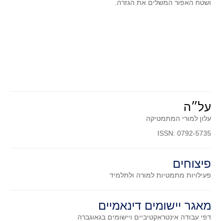
ושטח האפור המשלים את הגזרה.
סדרות
בעיות מילוליות
עולם המספרים
סטטיסטיקה והסתברות
הסתברות
פונקציות וחדו"א
חוקיות והפונקציה
על״ה
פונקצית הישר
עלון למורי המתמטיקה
פונקציה ריבועית
ISSN: 0792-5735
פונקצית הערך המוחלט
פונקצית השורש
פיצוחים
פונקציה רציונאלית
פעילויות מתמטיות
למורה ולתלמיד
פונקציה מעריכית ולוגריתמית
בעיות קיצון
מאגר יישומים דינאמיים
דפי עבודה אינטראקטיביים ויישומים בגאוגברה
נגזרות ואינטגרלים