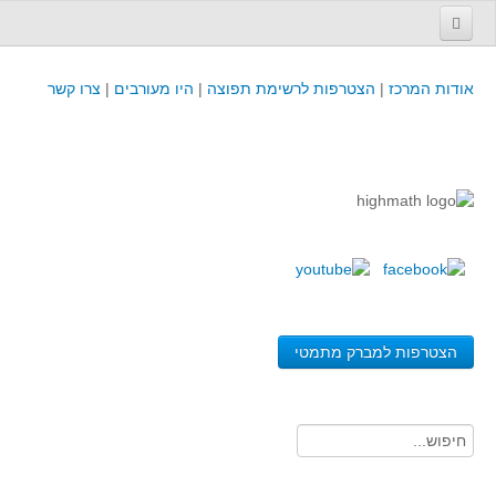
עמוד הבית
אודות המרכז
|
הצטרפות לרשימת תפוצה
|
היו מעורבים
|
צרו קשר
פינת המפמ״ר
קורסים וכנסים
קורסים והשתלמויות של מרכז המורים - כולל תוצרים
כנסים וימי עיון של מרכז המורים - כולל תוצרים
קורסים, כנסים והשתלמויות בארץ - מידע לשנה זו
לימודים באוניברסיטאות ובמכללות - מידע
משאבי הוראה ולמידה
הצטרפות למברק מתמטי
לומדים בחט"ב
לומדים בחט"ע
בית ספר יסודי