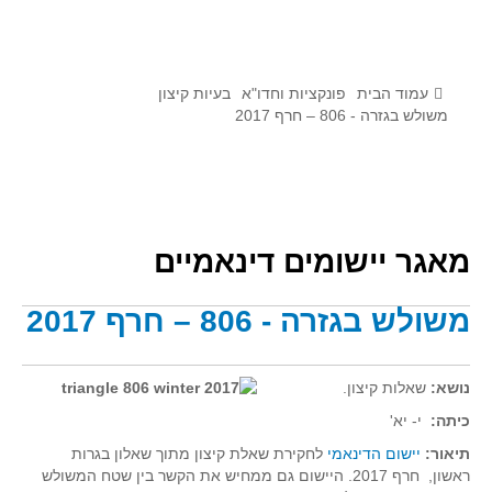
לומדים מתמטיקה עם טכנולוגיה
הערכה בארץ ובעולם
תוצרים מימי עיון וסדנאות - "קשר חם"
עמוד הבית
פונקציות וחדו"א
בעיות קיצון
משולש בגזרה - 806 – חרף 2017
סרטוני הדגמה
הרצאות מוקלטות
בעיות החודש
מאגר יישומים דינאמיים
מדורי המרכז
יישומים דינאמיים
משולש בגזרה - 806 – חרף 2017
פיצוחים
אלגברה
נושא:
שאלות קיצון.
אלגברה
כיתה:
י- יא'
פונקציות
תיאור:
יישום הדינאמי
לחקירת שאלת קיצון מתוך שאלון בגרות
חדו"א
ראשון, חרף 2017. היישום גם ממחיש את הקשר בין שטח המשולש