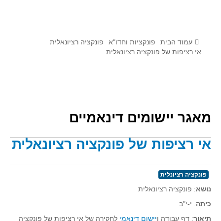
לומדים מתמטיקה עם טכנולוגיה
הערכה בארץ ובעולם
תוצרים מימי עיון וסדנאות - "קשר חם"
עמוד הבית
פונקציות וחדו"א
פונקציה רציונאלית
אי רציפות של פונקציה רציונאלית
סרטוני הדגמה
הרצאות מוקלטות
בעיות החודש
מאגר יישומים דינאמיים
מדורי המרכז
יישומים דינאמיים
אי רציפות של פונקציה רציונאלית
פיצוחים
אלגברה
פונקציה רציונלית
אלגברה
נושא
: פונקציה רציונאלית
פונקציות
כיתה
: י-י"ב
חדו"א
תיאור
: דף עבודה ו
יישום דינאמי
לחקירה של אי רציפות של פונקציה