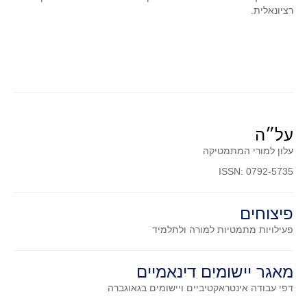
סדרות
רציונאלית.
בעיות מילוליות
עולם המספרים
סטטיסטיקה והסתברות
הסתברות
פונקציות וחדו"א
על״ה
חוקיות והפונקציה
עלון למורי המתמטיקה
פונקצית הישר
ISSN: 0792-5735
פונקציה ריבועית
פונקצית הערך המוחלט
פיצוחים
פונקצית השורש
פעילויות מתמטיות
למורה ולתלמיד
פונקציה רציונאלית
פונקציה מעריכית ולוגריתמית
מאגר יישומים דינאמיים
בעיות קיצון
דפי עבודה אינטראקטיביים ויישומים בגאוגברה
נגזרות ואינטגרלים