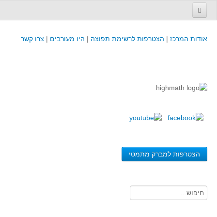
עמוד הבית
אודות המרכז
|
הצטרפות לרשימת תפוצה
|
היו מעורבים
|
צרו קשר
פינת המפמ״ר
קורסים וכנסים
קורסים והשתלמויות של מרכז המורים - כולל תוצרים
כנסים וימי עיון של מרכז המורים - כולל תוצרים
קורסים, כנסים והשתלמויות בארץ - מידע לשנה זו
לימודים באוניברסיטאות ובמכללות - מידע
משאבי הוראה ולמידה
הצטרפות למברק מתמטי
לומדים בחט"ב
לומדים בחט"ע
בית ספר יסודי