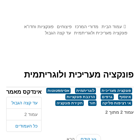
לומדים מתמטיקה עם טכנולוגיה
הערכה בארץ ובעולם
תוצרים מימי עיון וסדנאות - "קשר חם"
עמוד הבית
מדורי המרכז
פיצוחים
פונקציות וחדו"א
פונקציה מעריכית ולוגריתמית
עד קצה הגבול
סרטוני הדגמה
הרצאות מוקלטות
בעיות החודש
פונקציה מעריכית ולוגריתמית
מדורי המרכז
יישומים דינאמיים
פונקציה מעריכית
לוגריתמית
אסימפטוטות
אינדקס מאמר
פיצוחים
אינסוף
גרפים
הרכבת פונקציות
עד קצה הגבול
אי רציפות סליקה
חור
חקירת פונקציה
אלגברה
עמוד 2 מתוך 2
אלגברה
עמוד 2
פונקציות
כל העמודים
חדו"א
<< קודם
הבא