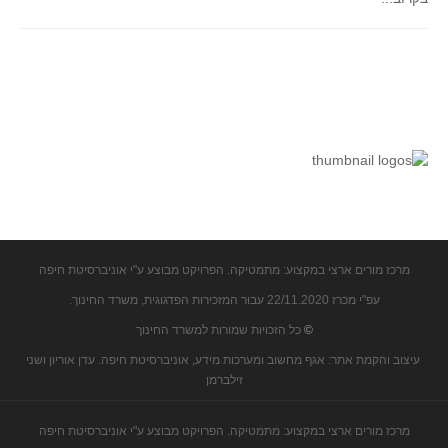
קעירות ונקודות פיתול
במבט נוסף
בעקבות מבחנים
המלצות השבוע
מתנות קטנות
גאומטריה
משפט פיתגורס
שטחים פיצוחים
מצולעים
מרכז מורים ארצי במקצוע: מתמטיקה. הפרויקט מבוצע ע"י אוניברסיטת חיפה
עפ"י מכרז 22/11.2020 עבור המזכירות הפדגוגית, משרד החינוך.
מרובעים
©
כל הזכויות שמורות למשרד החינוך
משולשים
עיצוב והקמת אתר: אגף מחשוב ומערכות מידע, אוניברסיטת חיפה. עדן אוריון ושני
דמיון
זילברמן
המעגל פיצוחים
גאומטריית המרחב
מרכז מורים ארצי במקצוע: מתמטיקה. הפרויקט מבוצע ע"י אוניברסיטת חיפה