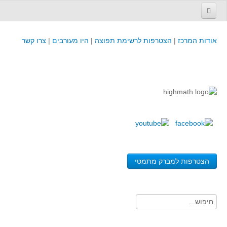
עמוד הבית
אודות המרכז
|
הצטרפות לרשימת תפוצה
|
היו מעורבים
|
צרו קשר
פינת המפמ״ר
קורסים וכנסים
קורסים והשתלמויות של מרכז המורים - כולל תוצרים
כנסים וימי עיון של מרכז המורים - כולל תוצרים
קורסים, כנסים והשתלמויות בארץ - מידע לשנה זו
לימודים באוניברסיטאות ובמכללות - מידע
משאבי הוראה ולמידה
הצטרפות למברק מתמטי
לומדים בחט"ב
לומדים בחט"ע
בית ספר יסודי