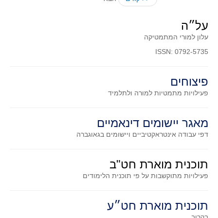
סדרות
בעיות מילוליות
על״ה
עולם המספרים
עלון למורי המתמטיקה
סטטיסטיקה והסתברות
ISSN: 0792-5735
הסתברות
פיצוחים
פונקציות וחדו"א
פעילויות מתמטיות
למורה ולתלמיד
חוקיות והפונקציה
פונקצית הישר
מאגר יישומים דינאמיים
פונקציה ריבועית
דפי עבודה אינטראקטיביים ויישומים בגאוגברה
פונקצית הערך המוחלט
פונקצית השורש
תוכנית מוארת חט"ב
פונקציה רציונאלית
פעילויות מתוקשבות על פי תוכנית הלימודים
פונקציה מעריכית ולוגריתמית
בעיות קיצון
תוכנית מוארת חט״ע
נגזרות ואינטגרלים
בקרוב...