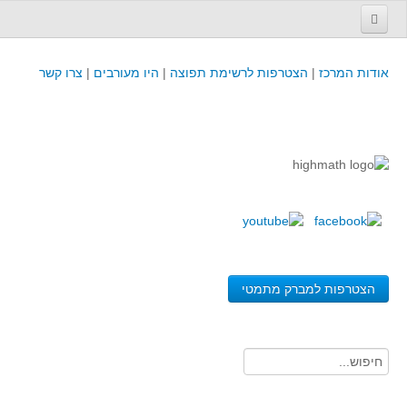
עמוד הבית
אודות המרכז
|
הצטרפות לרשימת תפוצה
|
היו מעורבים
|
צרו קשר
פינת המפמ״ר
קורסים וכנסים
קורסים והשתלמויות של מרכז המורים - כולל תוצרים
כנסים וימי עיון של מרכז המורים - כולל תוצרים
קורסים, כנסים והשתלמויות בארץ - מידע לשנה זו
לימודים באוניברסיטאות ובמכללות - מידע
משאבי הוראה ולמידה
הצטרפות למברק מתמטי
לומדים בחט"ב
לומדים בחט"ע
בית ספר יסודי