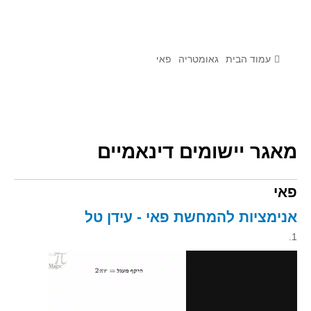
לומדים מתמטיקה עם טכנולוגיה
הערכה בארץ ובעולם
תוצרים מימי עיון וסדנאות - "קשר חם"
עמוד הבית
גאומטריה
פאי
סרטוני הדגמה
הרצאות מוקלטות
בעיות החודש
מאגר יישומים דינאמיים
מדורי המרכז
פאי
יישומים דינאמיים
פיצוחים
אנימציות להמחשת פאי - עידן טל
אלגברה
1.
אלגברה
פונקציות
חדו"א