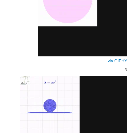
קעירות ונקודות פיתול
במבט נוסף
בעקבות מבחנים
המלצות השבוע
מתנות קטנות
גאומטריה
via GIPHY
משפט פיתגורס
3.
שטחים פיצוחים
מצולעים
מרובעים
משולשים
דמיון
המעגל פיצוחים
גאומטריית המרחב