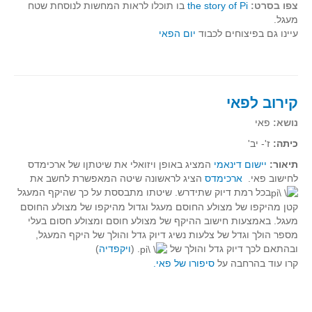
צפו בסרט:
the story of Pi
בו תוכלו לראות המחשות לנוסחת שטח
מעגל.
עיינו גם בפיצוחים לכבוד
יום הפאי
קירוב לפאי
נושא:
פאי
כיתה:
ז'- יב'
תיאור:
יישום דינאמי
המציג באופן ויזואלי את שיטתןו של ארכימדס
לחישוב פאי.
ארכימדס
הציג לראשונה שיטה המאפשרת לחשב את
בכל רמת דיוק שתידרש. שיטתו מתבססת על כך שהיקף המעגל
קטן מהיקפו של מצולע החוסם מעגל וגדול מהיקפו של מצולע החוסם
מעגל. באמצעות חישוב ההיקף של מצולע חוסם ומצולע חסום בעלי
מספר הולך וגדל של צלעות נשיג דיוק גדל והולך של היקף המעגל,
ובהתאם לכך דיוק גדל והולך של
. (
ויקפדיה
)
קרו עוד בהרחבה על
סיפורו של פאי.