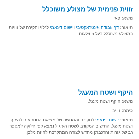
זווית פנימית של מצולע משוכלל
תרבומטיקה
נושא:
פאי
ספרים ומספרים
תיאור:
דף עבודה אינטראקטיבי
ו
יישום דינאמי
לגלוי וחקירה של זוויות
סרטים וקולנוע
במצולע משוכלל בעל n צלעות.
הומור ומתמטיקה
פוסטרים
כתבי עת, עתונות ובלוגים מתמטיים
סרטונים מתמטיים
מאמרים
קבוצות דיון
היקף ושטח המעגל
נושא:
היקף ושטח מעגל.
כיתה:
ז- יב
תיאור:
יישום דינאמי
לחקירה והמחשה של מציאת הנוסחאות להיקף
ושטח מעגל. החישוב המקורב לשטח העיגול נמצא לפי חלוקה למספר
רב של גזרות והרכבתן מחדש לצורה המתקרבת להיות מלבן.