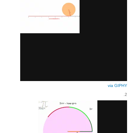
סדרות
בעיות מילוליות
עולם המספרים
סטטיסטיקה והסתברות
הסתברות
פונקציות וחדו"א
חוקיות והפונקציה
פונקצית הישר
פונקציה ריבועית
פונקצית הערך המוחלט
via GIPHY
פונקצית השורש
2.
פונקציה רציונאלית
פונקציה מעריכית ולוגריתמית
בעיות קיצון
נגזרות ואינטגרלים