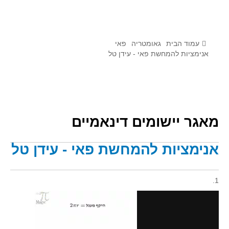
לומדים מתמטיקה עם טכנולוגיה
הערכה בארץ ובעולם
תוצרים מימי עיון וסדנאות - "קשר חם"
עמוד הבית
גאומטריה
פאי
אנימציות להמחשת פאי - עידן טל
סרטוני הדגמה
הרצאות מוקלטות
בעיות החודש
מאגר יישומים דינאמיים
מדורי המרכז
יישומים דינאמיים
אנימציות להמחשת פאי - עידן טל
פיצוחים
אלגברה
1.
אלגברה
פונקציות
חדו"א