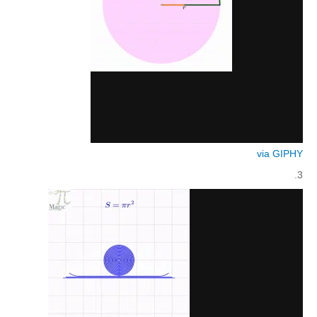
קעירות ונקודות פיתול
במבט נוסף
בעקבות מבחנים
המלצות השבוע
מתנות קטנות
גאומטריה
משפט פיתגורס
via GIPHY
שטחים פיצוחים
3.
מצולעים
מרובעים
משולשים
דמיון
המעגל פיצוחים
גאומטריית המרחב