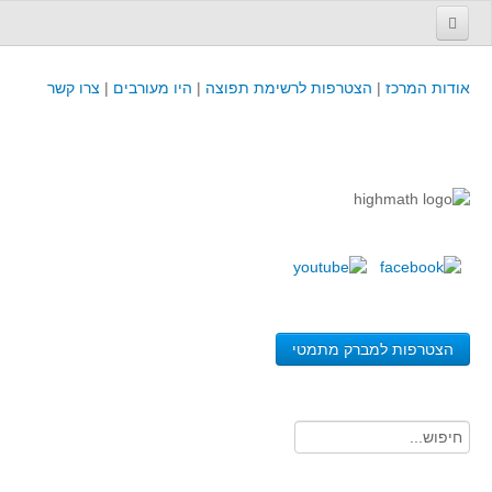
עמוד הבית
אודות המרכז
|
הצטרפות לרשימת תפוצה
|
היו מעורבים
|
צרו קשר
פינת המפמ״ר
קורסים וכנסים
קורסים והשתלמויות של מרכז המורים - כולל תוצרים
כנסים וימי עיון של מרכז המורים - כולל תוצרים
קורסים, כנסים והשתלמויות בארץ - מידע לשנה זו
לימודים באוניברסיטאות ובמכללות - מידע
משאבי הוראה ולמידה
הצטרפות למברק מתמטי
לומדים בחט"ב
לומדים בחט"ע
בית ספר יסודי