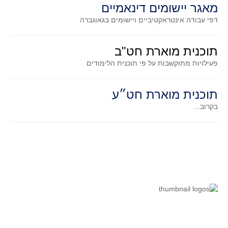
מאגר יישומים דינאמיים
תרבומטיקה
דפי עבודה אינטראקטיביים ויישומים בגאוגברה
ספרים ומספרים
סרטים וקולנוע
תוכנית מוארת חט"ב
פעילויות מתוקשבות על פי תוכנית הלימודים
הומור ומתמטיקה
פוסטרים
תוכנית מוארת חט״ע
כתבי עת, עתונות ובלוגים מתמטיים
בקרוב...
סרטונים מתמטיים
מאמרים
קבוצות דיון