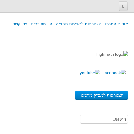
עמוד הבית
אודות המרכז
|
הצטרפות לרשימת תפוצה
|
היו מעורבים
|
צרו קשר
פינת המפמ״ר
קורסים וכנסים
קורסים והשתלמויות של מרכז המורים - כולל תוצרים
כנסים וימי עיון של מרכז המורים - כולל תוצרים
קורסים, כנסים והשתלמויות בארץ - מידע לשנה זו
לימודים באוניברסיטאות ובמכללות - מידע
משאבי הוראה ולמידה
הצטרפות למברק מתמטי
לומדים בחט"ב
לומדים בחט"ע
בית ספר יסודי