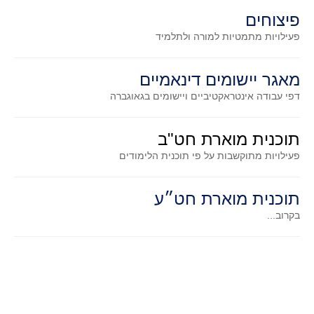
סדרות
פיצוחים
בעיות מילוליות
פעילויות מתמטיות
למורה ולתלמיד
עולם המספרים
סטטיסטיקה והסתברות
מאגר יישומים דינאמיים
הסתברות
דפי עבודה אינטראקטיביים ויישומים בגאוגברה
פונקציות וחדו"א
תוכנית מוארת חט"ב
חוקיות והפונקציה
פעילויות מתוקשבות על פי תוכנית הלימודים
פונקצית הישר
פונקציה ריבועית
תוכנית מוארת חט״ע
פונקצית הערך המוחלט
בקרוב...
פונקצית השורש
פונקציה רציונאלית
פונקציה מעריכית ולוגריתמית
בעיות קיצון
נגזרות ואינטגרלים