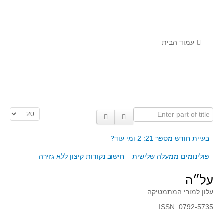
לומדים מתמטיקה עם טכנולוגיה
הערכה בארץ ובעולם
תוצרים מימי עיון וסדנאות - "קשר חם"
עמוד הבית
סרטוני הדגמה
הרצאות מוקלטות
בעיות החודש
Enter part of title
הצגת #
מדורי המרכז
יישומים דינאמיים
בעיית חודש מספר 21: 2 ומי עוד?
פיצוחים
פולינומים ממעלה שלישית – חישוב נקודות קיצון ללא גזירה
אלגברה
על״ה
אלגברה
עלון למורי המתמטיקה
פונקציות
ISSN: 0792-5735
חדו"א