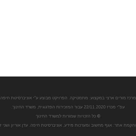
מרכז מורים ארצי במקצוע: מתמטיקה. הפרויקט מבוצע ע"י אוניברסיטת חיפה
עפ"י מכרז 22/11.2020 עבור המזכירות הפדגוגית, משרד החינוך.
©
כל הזכויות שמורות למשרד החינוך
הקמת אתר: אגף מחשוב ומערכות מידע, אוניברסיטת חיפה. עדן אוריון ושני ז