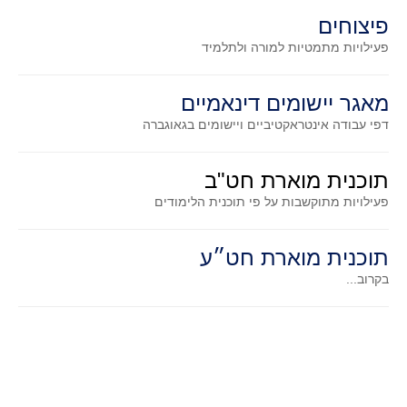
סדרות
פיצוחים
בעיות מילוליות
פעילויות מתמטיות
למורה ולתלמיד
עולם המספרים
סטטיסטיקה והסתברות
מאגר יישומים דינאמיים
הסתברות
דפי עבודה אינטראקטיביים ויישומים בגאוגברה
פונקציות וחדו"א
תוכנית מוארת חט"ב
חוקיות והפונקציה
פעילויות מתוקשבות על פי תוכנית הלימודים
פונקצית הישר
פונקציה ריבועית
תוכנית מוארת חט״ע
פונקצית הערך המוחלט
בקרוב...
פונקצית השורש
פונקציה רציונאלית
פונקציה מעריכית ולוגריתמית
בעיות קיצון
נגזרות ואינטגרלים