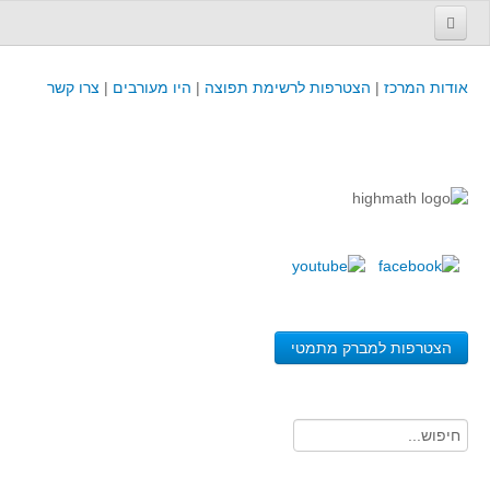
עמוד הבית
אודות המרכז
|
הצטרפות לרשימת תפוצה
|
היו מעורבים
|
צרו קשר
פינת המפמ״ר
קורסים וכנסים
קורסים והשתלמויות של מרכז המורים - כולל תוצרים
כנסים וימי עיון של מרכז המורים - כולל תוצרים
קורסים, כנסים והשתלמויות בארץ - מידע לשנה זו
לימודים באוניברסיטאות ובמכללות - מידע
משאבי הוראה ולמידה
הצטרפות למברק מתמטי
לומדים בחט"ב
לומדים בחט"ע
בית ספר יסודי