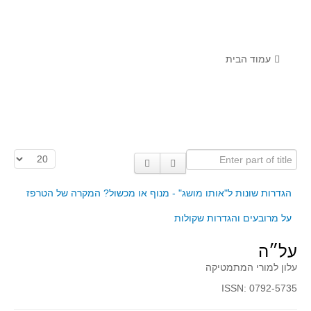
לומדים מתמטיקה עם טכנולוגיה
הערכה בארץ ובעולם
תוצרים מימי עיון וסדנאות - "קשר חם"
עמוד הבית
סרטוני הדגמה
הרצאות מוקלטות
בעיות החודש
Enter part of title
הצגת #
מדורי המרכז
יישומים דינאמיים
הגדרות שונות ל"אותו מושג" - מנוף או מכשול? המקרה של הטרפז
פיצוחים
על מרובעים והגדרות שקולות
אלגברה
על״ה
אלגברה
עלון למורי המתמטיקה
פונקציות
ISSN: 0792-5735
חדו"א