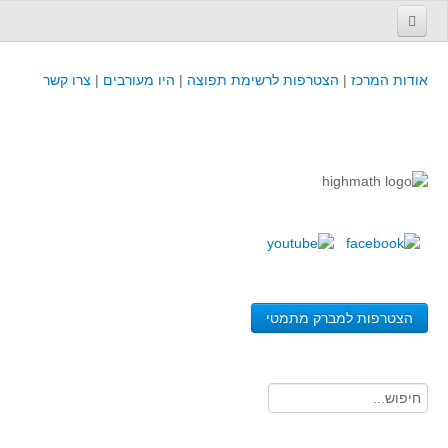
עמוד הבית
אודות המרכז
|
הצטרפות לרשימת תפוצה
|
היו מעורבים
|
צרו קשר
פינת המפמ״ר
קורסים וכנסים
קורסים והשתלמויות של מרכז המורים - כולל תוצרים
כנסים וימי עיון של מרכז המורים - כולל תוצרים
קורסים, כנסים והשתלמויות בארץ - מידע לשנה זו
לימודים באוניברסיטאות ובמכללות - מידע
משאבי הוראה ולמידה
הצטרפות למברק מתמטי
לומדים בחט"ב
לומדים בחט"ע
בית ספר יסודי