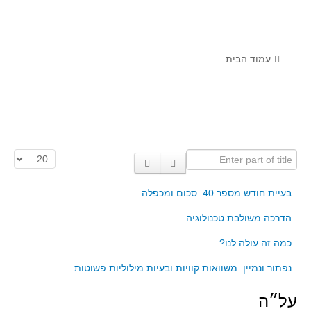
לומדים מתמטיקה עם טכנולוגיה
הערכה בארץ ובעולם
תוצרים מימי עיון וסדנאות - "קשר חם"
עמוד הבית
סרטוני הדגמה
הרצאות מוקלטות
בעיות החודש
Enter part of title
הצגת #
מדורי המרכז
יישומים דינאמיים
בעיית חודש מספר 40: סכום ומכפלה
פיצוחים
הדרכה משולבת טכנולוגיה
אלגברה
כמה זה עולה לנו?
אלגברה
נפתור ונמיין: משוואות קוויות ובעיות מילוליות פשוטות
פונקציות
חדו"א
על״ה