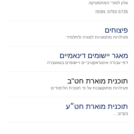
עלון למורי המתמטיקה
סדרות
ISSN: 0792-5735
בעיות מילוליות
עולם המספרים
פיצוחים
סטטיסטיקה והסתברות
פעילויות מתמטיות
למורה ולתלמיד
הסתברות
פונקציות וחדו"א
מאגר יישומים דינאמיים
חוקיות והפונקציה
דפי עבודה אינטראקטיביים ויישומים בגאוגברה
פונקצית הישר
פונקציה ריבועית
תוכנית מוארת חט"ב
פונקצית הערך המוחלט
פעילויות מתוקשבות על פי תוכנית הלימודים
פונקצית השורש
פונקציה רציונאלית
תוכנית מוארת חט״ע
בקרוב...
פונקציה מעריכית ולוגריתמית
בעיות קיצון
נגזרות ואינטגרלים