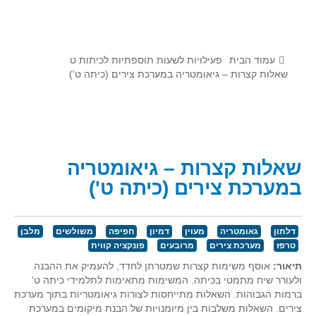
לומדים מתמטיקה עם טכנולוגיה
הערכה בארץ ובעולם
תוצרים מימי עיון וסדנאות - "קשר חם"
עמוד הבית
פעילויות לשעות תוספתיות לכיתות ט
שאלות קצרות – גיאומטריה במערכת צירים (כיתה ט')
סרטוני הדגמה
הרצאות מוקלטות
בעיות החודש
שאלות קצרות – גיאומטריה
מדורי המרכז
במערכת צירים (כיתה ט')
יישומים דינאמיים
פיצוחים
דלתון
גאומטריה
מעוין
דמיון
חפיפה
משולשים
מלבן
אלגברה
טרפז
מערכת צירים
מרובעים
פונקציה קווית
אלגברה
תיאור:
אוסף משימות קצרות שמטרתן לחדד, להעמיק את ההבנה
פונקציות
ולעורר שיח מתמטי בכיתה. המשימות מתאימות לתלמידי כיתה ט'
ברמות הגבוהות. השאלות מתייחסות לצורות גיאומטריות בתוך מערכת
חדו"א
צירים. השאלות משלבות בין מיומנויות של הבנת מיקומים במערכת