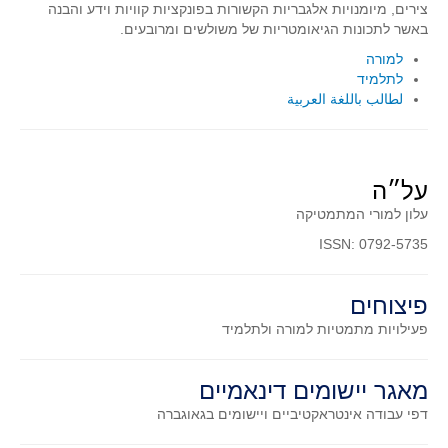
צירים, מיומנויות אלגבריות הקשורות בפונקציות קוויות וידע והבנה
סדרות
באשר לתכונות הגיאומטריות של משולשים ומרובעים.
בעיות מילוליות
למורה
עולם המספרים
לתלמיד
لطالب باللغة العربية
סטטיסטיקה והסתברות
הסתברות
פונקציות וחדו"א
על״ה
חוקיות והפונקציה
עלון למורי המתמטיקה
פונקצית הישר
ISSN: 0792-5735
פונקציה ריבועית
פונקצית הערך המוחלט
פיצוחים
פונקצית השורש
פעילויות מתמטיות
למורה ולתלמיד
פונקציה רציונאלית
פונקציה מעריכית ולוגריתמית
מאגר יישומים דינאמיים
בעיות קיצון
דפי עבודה אינטראקטיביים ויישומים בגאוגברה
נגזרות ואינטגרלים