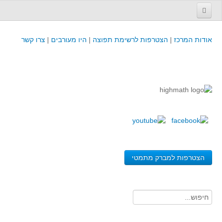
עמוד הבית
אודות המרכז
|
הצטרפות לרשימת תפוצה
|
היו מעורבים
|
צרו קשר
פינת המפמ״ר
קורסים וכנסים
קורסים והשתלמויות של מרכז המורים - כולל תוצרים
כנסים וימי עיון של מרכז המורים - כולל תוצרים
קורסים, כנסים והשתלמויות בארץ - מידע לשנה זו
לימודים באוניברסיטאות ובמכללות - מידע
משאבי הוראה ולמידה
הצטרפות למברק מתמטי
לומדים בחט"ב
לומדים בחט"ע
בית ספר יסודי