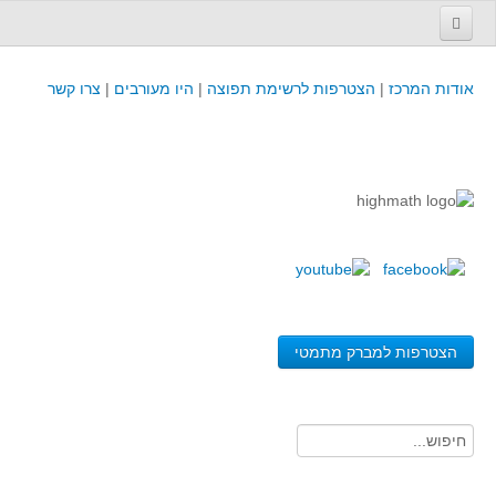
עמוד הבית
אודות המרכז
|
הצטרפות לרשימת תפוצה
|
היו מעורבים
|
צרו קשר
פינת המפמ״ר
קורסים וכנסים
קורסים והשתלמויות של מרכז המורים - כולל תוצרים
כנסים וימי עיון של מרכז המורים - כולל תוצרים
קורסים, כנסים והשתלמויות בארץ - מידע לשנה זו
לימודים באוניברסיטאות ובמכללות - מידע
משאבי הוראה ולמידה
הצטרפות למברק מתמטי
לומדים בחט"ב
לומדים בחט"ע
בית ספר יסודי