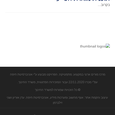
בקרוב...
קעירות ונקודות פיתול
במבט נוסף
בעקבות מבחנים
המלצות השבוע
מתנות קטנות
גאומטריה
משפט פיתגורס
שטחים פיצוחים
מצולעים
מרכז מורים ארצי במקצוע: מתמטיקה. הפרויקט מבוצע ע"י אוניברסיטת חיפה
מרובעים
עפ"י מכרז 22/11.2020 עבור המזכירות הפדגוגית, משרד החינוך.
משולשים
©
כל הזכויות שמורות למשרד החינוך
דמיון
עיצוב והקמת אתר: אגף מחשוב ומערכות מידע, אוניברסיטת חיפה. עדן אוריון ושני
המעגל פיצוחים
זילברמן
גאומטריית המרחב