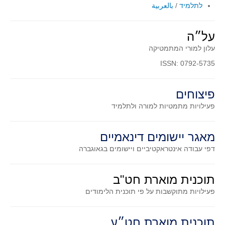
סדרות
לתלמיד
/
بالعربية
בעיות מילוליות
על״ה
עולם המספרים
עלון למורי המתמטיקה
סטטיסטיקה והסתברות
ISSN: 0792-5735
הסתברות
פונקציות וחדו"א
פיצוחים
חוקיות והפונקציה
פעילויות מתמטיות
למורה ולתלמיד
פונקצית הישר
פונקציה ריבועית
מאגר יישומים דינאמיים
פונקצית הערך המוחלט
דפי עבודה אינטראקטיביים ויישומים בגאוגברה
פונקצית השורש
פונקציה רציונאלית
תוכנית מוארת חט"ב
פונקציה מעריכית ולוגריתמית
פעילויות מתוקשבות על פי תוכנית הלימודים
בעיות קיצון
תוכנית מוארת חט״ע
נגזרות ואינטגרלים