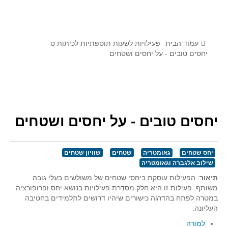
לומדים מתמטיקה עם טכנולוגיה
הערכה בארץ ובעולם
תוצרים מימי עיון וסדנאות - "קשר חם"
עמוד הבית
פעילויות לשעות תוספתיות לכיתות ט
יחסים טובים - על יחסים ושטחים
סרטוני הדגמה
הרצאות מוקלטות
בעיות החודש
יחסים טובים - על יחסים ושטחים
מדורי המרכז
יישומים דינאמיים
יחס שטחים
גאומטריה
שטחים
שוויון שטחים
פיצוחים
שילוב אלגברה וגאומטריה
אלגברה
תיאור
: הפעילות עוסקת ביחסי שטחים של משולשים בעלי גובה
אלגברה
משותף. פעילות זו היא חלק מסדרת פעילויות בנושא יחס ופרופורציה
במטרה לפתח בהדרגה כישורים שיהיו דרושים לתלמידים בחטיבה
פונקציות
העליונה.
חדו"א
למורה