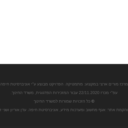
מרכז מורים ארצי במקצוע: מתמטיקה. הפרויקט מבוצע ע"י אוניברסיטת חיפה
עפ"י מכרז 22/11.2020 עבור המזכירות הפדגוגית, משרד החינוך.
©
כל הזכויות שמורות למשרד החינוך
הקמת אתר: אגף מחשוב ומערכות מידע, אוניברסיטת חיפה. עדן אוריון ושני ז