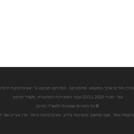
מרכז מורים ארצי במקצוע: מתמטיקה. הפרויקט מבוצע ע"י אוניברסיטת חיפה
עפ"י מכרז 22/11.2020 עבור המזכירות הפדגוגית, משרד החינוך.
©
כל הזכויות שמורות למשרד החינוך
הקמת אתר: אגף מחשוב ומערכות מידע, אוניברסיטת חיפה. עדן אוריון ושני ז